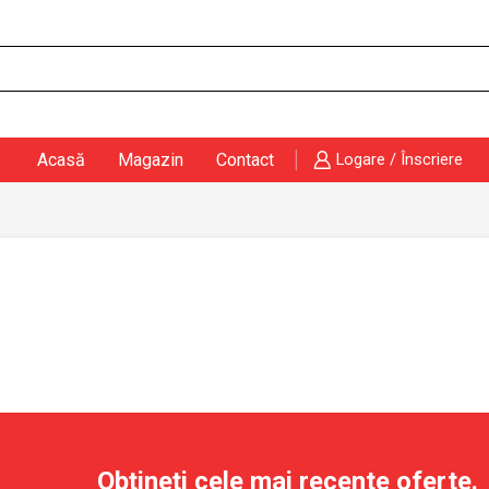
Search
input
Acasă
Magazin
Contact
Logare / Înscriere
Obțineți cele mai recente oferte.