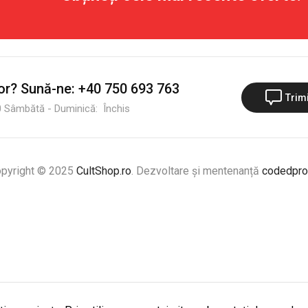
or?
Sună-ne:
+40 750 693 763
Trim
:00 Sâmbătă - Duminică: Închis
pyright © 2025
CultShop.ro
. Dezvoltare și mentenanță
codedpro