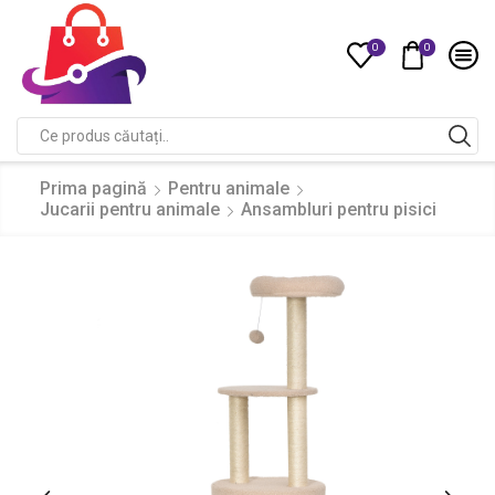
0
0
Compare
Search
input
Prima pagină
Pentru animale
Jucarii pentru animale
Ansambluri pentru pisici