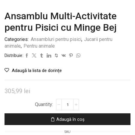
Ansamblu Multi-Activitate
pentru Pisici cu Minge Bej
Categories:
Ansambluri pentru pisici
,
Jucarii pentru
animale
,
Pentru animale
Distribuie:
Adaugă la lista de dorințe
305,99
lei
Cantitate
Ansamblu
Multi-
Adaugă în coș
Activitate
pentru
SAU
Pisici