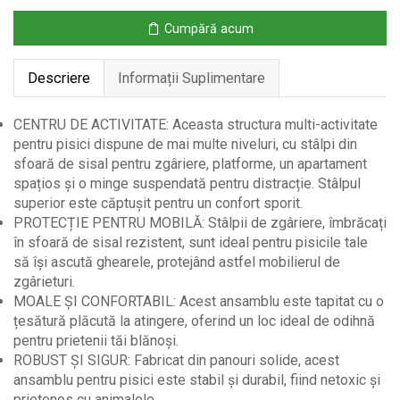
cu
Cumpără acum
Minge
Bej
Descriere
Informații Suplimentare
CENTRU DE ACTIVITATE: Aceasta structura multi-activitate
pentru pisici dispune de mai multe niveluri, cu stâlpi din
sfoară de sisal pentru zgâriere, platforme, un apartament
spațios și o minge suspendată pentru distracție. Stâlpul
superior este căptușit pentru un confort sporit.
PROTECȚIE PENTRU MOBILĂ: Stâlpii de zgâriere, îmbrăcați
în sfoară de sisal rezistent, sunt ideal pentru pisicile tale
să își ascută ghearele, protejând astfel mobilierul de
zgârieturi.
MOALE ȘI CONFORTABIL: Acest ansamblu este tapitat cu o
țesătură plăcută la atingere, oferind un loc ideal de odihnă
pentru prietenii tăi blănoși.
ROBUST ȘI SIGUR: Fabricat din panouri solide, acest
ansamblu pentru pisici este stabil și durabil, fiind netoxic și
prietenos cu animalele.