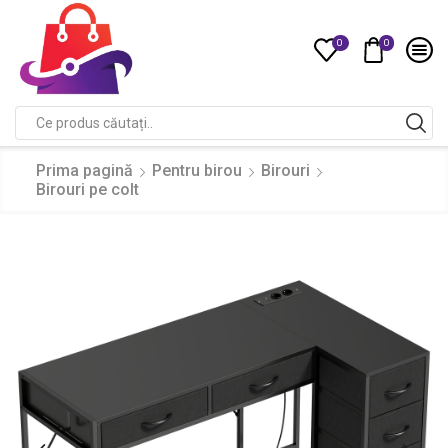
0
0
Compare
Search
input
Prima pagină
Pentru birou
Birouri
Birouri pe colt