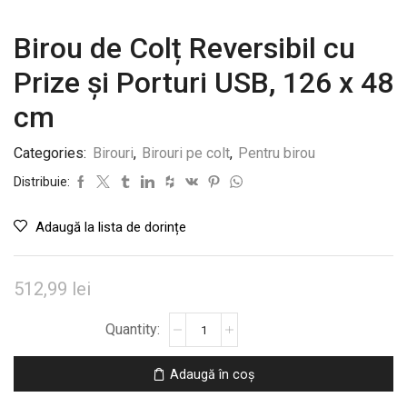
Birou de Colț Reversibil cu
Prize și Porturi USB, 126 x 48
cm
Categories:
Birouri
,
Birouri pe colt
,
Pentru birou
Distribuie:
Adaugă la lista de dorințe
512,99
lei
Cantitate
Birou
de
Adaugă în coș
Colț
Reversibil