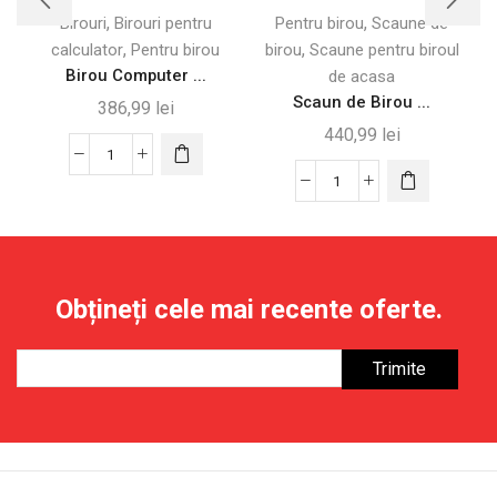
,
,
Birouri
Birouri pentru
Pentru birou
Scaune de
,
,
calculator
Pentru birou
birou
Scaune pentru biroul
Birou Computer ...
de acasa
Scaun de Birou ...
386,99
lei
440,99
lei
Cantitate
Birou
Cantitate
Computer
Scaun
120x60
de
cm
Birou
cu
Reglabil,
Obțineți cele mai recente oferte.
Colțuri
Înclinabil
Rotunjite,
și
Maro
Rotativ,
Rustic
Bej