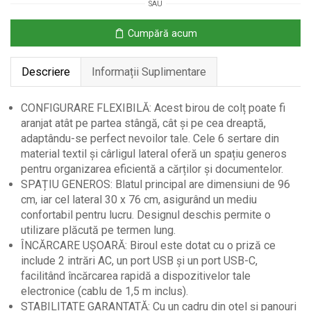
SAU
cu
Prize
Cumpără acum
și
Porturi
Descriere
Informații Suplimentare
USB,
126
x
CONFIGURARE FLEXIBILĂ: Acest birou de colț poate fi
48
aranjat atât pe partea stângă, cât și pe cea dreaptă,
cm
adaptându-se perfect nevoilor tale. Cele 6 sertare din
material textil și cârligul lateral oferă un spațiu generos
pentru organizarea eficientă a cărților și documentelor.
SPAȚIU GENEROS: Blatul principal are dimensiuni de 96
cm, iar cel lateral 30 x 76 cm, asigurând un mediu
confortabil pentru lucru. Designul deschis permite o
utilizare plăcută pe termen lung.
ÎNCĂRCARE UȘOARĂ: Biroul este dotat cu o priză ce
include 2 intrări AC, un port USB și un port USB-C,
facilitând încărcarea rapidă a dispozitivelor tale
electronice (cablu de 1,5 m inclus).
STABILITATE GARANTATĂ: Cu un cadru din oțel și panouri