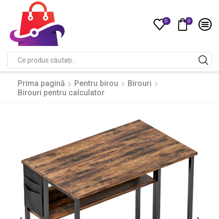
0
0
Compare
Search
input
Prima pagină
Pentru birou
Birouri
Birouri pentru calculator