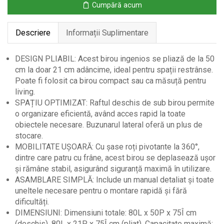
Cumpără acum
-
Maro
Descriere
Informații Suplimentare
Rustic,
80
cm
DESIGN PLIABIL: Acest birou ingenios se pliază de la 50
cm la doar 21 cm adâncime, ideal pentru spații restrânse.
Poate fi folosit ca birou compact sau ca măsuță pentru
living.
SPAȚIU OPTIMIZAT: Raftul deschis de sub birou permite
o organizare eficientă, având acces rapid la toate
obiectele necesare. Buzunarul lateral oferă un plus de
stocare.
MOBILITATE UȘOARĂ: Cu șase roți pivotante la 360°,
dintre care patru cu frâne, acest birou se deplasează ușor
și rămâne stabil, asigurând siguranță maximă în utilizare.
ASAMBLARE SIMPLĂ: Include un manual detaliat și toate
uneltele necesare pentru o montare rapidă și fără
dificultăți.
DIMENSIUNI: Dimensiuni totale: 80L x 50P x 75Î cm
(deschis), 80L x 21P x 75Î cm (pliat). Capacitate maximă: