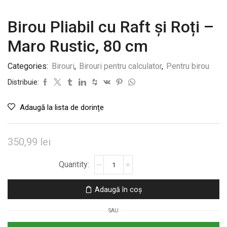
Birou Pliabil cu Raft și Roți –
Maro Rustic, 80 cm
Categories:
Birouri
,
Birouri pentru calculator
,
Pentru birou
Distribuie:
Adaugă la lista de dorințe
350,99
lei
Cantitate
Birou
Pliabil
Adaugă în coș
cu
Raft
SAU
și
Roți