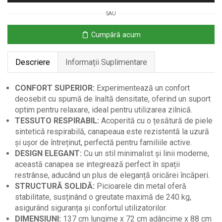
2
SAU
Locuri
din
Cumpără acum
Piele
Respirabilă,
Descriere
Informații Suplimentare
Maro
CONFORT SUPERIOR:
Experimentează un confort
deosebit cu spumă de înaltă densitate, oferind un suport
optim pentru relaxare, ideal pentru utilizarea zilnică.
TESSUTO RESPIRABIL:
Acoperită cu o țesătură de piele
sintetică respirabilă, canapeaua este rezistentă la uzură
și ușor de întreținut, perfectă pentru familiile active.
DESIGN ELEGANT:
Cu un stil minimalist și linii moderne,
această canapea se integrează perfect în spații
restrânse, aducând un plus de eleganță oricărei încăperi.
STRUCTURĂ SOLIDĂ:
Picioarele din metal oferă
stabilitate, susținând o greutate maximă de 240 kg,
asigurând siguranța și confortul utilizatorilor.
DIMENSIUNI:
137 cm lungime x 72 cm adâncime x 88 cm