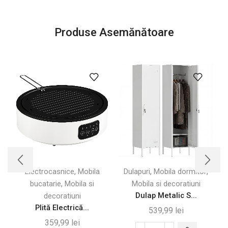
Produse Asemănătoare
,
,
,
Electrocasnice
Mobila
Dulapuri
Mobila dormitor
D
,
bucatarie
Mobila si
Mobila si decoratiuni
Dulap Metalic S...
decoratiuni
Plită Electrică...
539,99
lei
359,99
lei