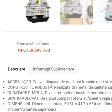
Comandă telefonic:
+4 0750 693 763
Descriere
Informații Suplimentare
ACCES UȘOR: Colivia dispune de două uși frontale mari și uși c
CONSTRUCȚIE ROBUSTĂ: Realizată din metal de calitate superi
CURĂȚARE SIMPLĂ: Tava inferioară detasabilă permite o curăț
SPATIU ADECVAT: Designul compact oferă suficient spațiu pent
DIMENSIUNI: Dimensiuni totale: 50,5L x 41P x 63A cm. Dimens
cm pentru partea superioară.