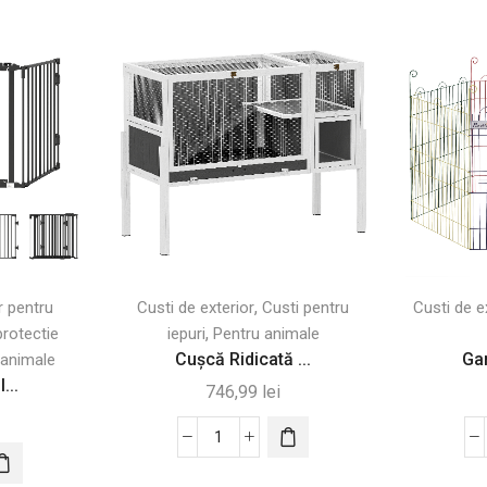
,
r pentru
Custi de exterior
Custi pentru
Custi de e
,
protectie
iepuri
Pentru animale
Cușcă Ridicată ...
Gar
 animale
...
746,99
lei
Cantitate
Cușcă