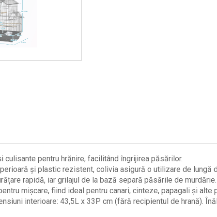
ulisante pentru hrănire, facilitând îngrijirea păsărilor.
oară și plastic rezistent, colivia asigură o utilizare de lungă 
are rapidă, iar grilajul de la bază separă păsările de murdărie.
ru mișcare, fiind ideal pentru canari, cinteze, papagali și alte p
iuni interioare: 43,5L x 33P cm (fără recipientul de hrană). Înăl