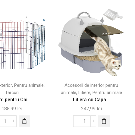
,
,
xterior
Pentru animale
Accesorii de interior pentru
,
,
Tarcuri
animale
Litiere
Pentru animale
d pentru Câi...
Litieră cu Capa...
188,99
lei
242,99
lei
Cantitate
Cantitate
Gard
Litieră