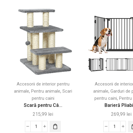
Accesorii de interior pentru
Accesorii de interio
,
,
,
animale
Pentru animale
Scari
animale
Garduri de 
,
pentru caini
pentru caini
Pentru
Scară pentru Câ...
Barieră Pliabil
215,99
lei
269,99
lei
Cantitate
Cantitate