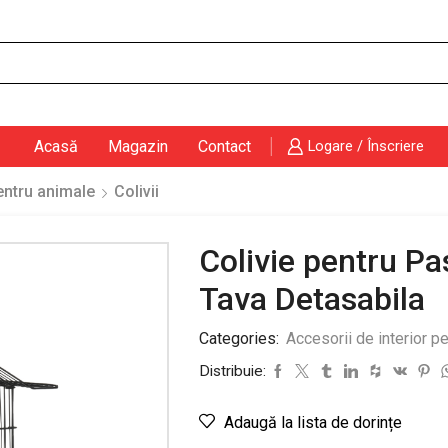
Search
input
Acasă
Magazin
Contact
Logare / Înscriere
pentru animale
Colivii
Colivie pentru Pa
Tava Detasabila
Categories:
Accesorii de interior p
Distribuie:
Adaugă la lista de dorințe