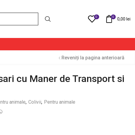
0
0
Compare
0,00
lei
Reveniți la pagina anterioară
sari cu Maner de Transport si
entru animale
,
Colivii
,
Pentru animale