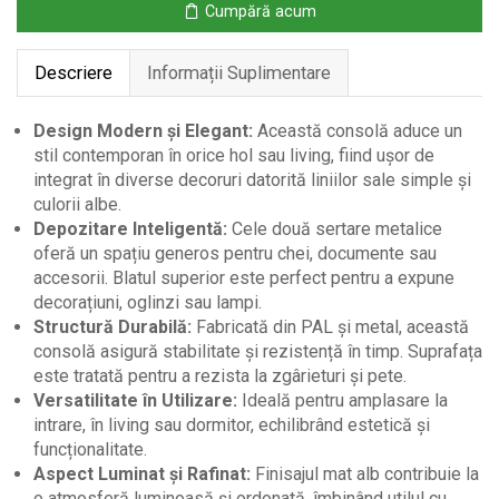
Cumpără acum
–
100×30×75
Descriere
Informații Suplimentare
cm
Design Modern și Elegant:
Această consolă aduce un
stil contemporan în orice hol sau living, fiind ușor de
integrat în diverse decoruri datorită liniilor sale simple și
culorii albe.
Depozitare Inteligentă:
Cele două sertare metalice
oferă un spațiu generos pentru chei, documente sau
accesorii. Blatul superior este perfect pentru a expune
decorațiuni, oglinzi sau lampi.
Structură Durabilă:
Fabricată din PAL și metal, această
consolă asigură stabilitate și rezistență în timp. Suprafața
este tratată pentru a rezista la zgârieturi și pete.
Versatilitate în Utilizare:
Ideală pentru amplasare la
intrare, în living sau dormitor, echilibrând estetică și
funcționalitate.
Aspect Luminat și Rafinat:
Finisajul mat alb contribuie la
o atmosferă luminoasă și ordonată, îmbinând utilul cu