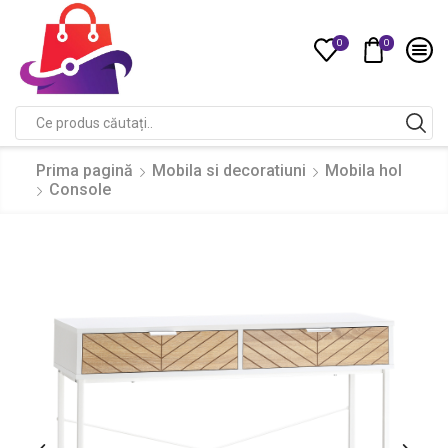
0
0
Compare
Search
input
Prima pagină
Mobila si decoratiuni
Mobila hol
Console