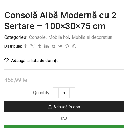
Consolă Albă Modernă cu 2
Sertare – 100×30×75 cm
Categories:
Console
,
Mobila hol
,
Mobila si decoratiuni
Distribuie:
Adaugă la lista de dorințe
458,99
lei
Cantitate
Consolă
Albă
Adaugă în coș
Modernă
cu
SAU
2
Sertare