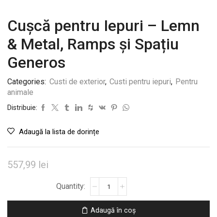
Cușcă pentru Iepuri – Lemn
& Metal, Ramps și Spațiu
Generos
Categories:
Custi de exterior
,
Custi pentru iepuri
,
Pentru
animale
Distribuie:
Adaugă la lista de dorințe
557,99
lei
Cantitate
Cușcă
pentru
Adaugă în coș
Iepuri