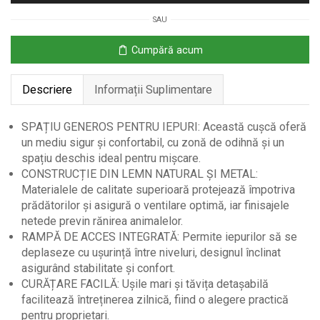
–
SAU
Lemn
&
Cumpără acum
Metal,
Ramps
Descriere
Informații Suplimentare
și
Spațiu
Generos
SPAȚIU GENEROS PENTRU IEPURI: Această cușcă oferă
un mediu sigur și confortabil, cu zonă de odihnă și un
spațiu deschis ideal pentru mișcare.
CONSTRUCȚIE DIN LEMN NATURAL ȘI METAL:
Materialele de calitate superioară protejează împotriva
prădătorilor și asigură o ventilare optimă, iar finisajele
netede previn rănirea animalelor.
RAMPĂ DE ACCES INTEGRATĂ: Permite iepurilor să se
deplaseze cu ușurință între niveluri, designul înclinat
asigurând stabilitate și confort.
CURĂȚARE FACILĂ: Ușile mari și tăvița detașabilă
facilitează întreținerea zilnică, fiind o alegere practică
pentru proprietari.