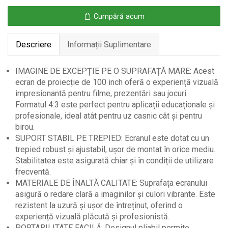
–
Cumpără acum
Format
4:3
Descriere
Informații Suplimentare
IMAGINE DE EXCEPȚIE PE O SUPRAFAȚĂ MARE: Acest
ecran de proiecție de 100 inch oferă o experiență vizuală
impresionantă pentru filme, prezentări sau jocuri.
Formatul 4:3 este perfect pentru aplicații educaționale și
profesionale, ideal atât pentru uz casnic cât și pentru
birou.
SUPORT STABIL PE TREPIED: Ecranul este dotat cu un
trepied robust și ajustabil, ușor de montat în orice mediu.
Stabilitatea este asigurată chiar și în condiții de utilizare
frecventă.
MATERIALE DE ÎNALTĂ CALITATE: Suprafața ecranului
asigură o redare clară a imaginilor și culori vibrante. Este
rezistent la uzură și ușor de întreținut, oferind o
experiență vizuală plăcută și profesionistă.
PORTABILITATE FACILĂ: Designul pliabil permite