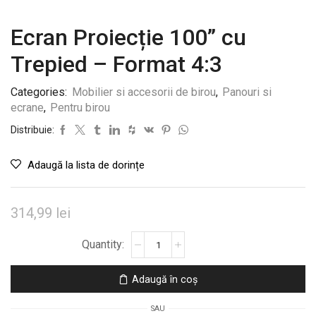
Ecran Proiecție 100” cu
Trepied – Format 4:3
Categories:
Mobilier si accesorii de birou
,
Panouri si
ecrane
,
Pentru birou
Distribuie:
Adaugă la lista de dorințe
314,99
lei
Cantitate
Ecran
Proiecție
Adaugă în coș
100”
cu
SAU
Trepied