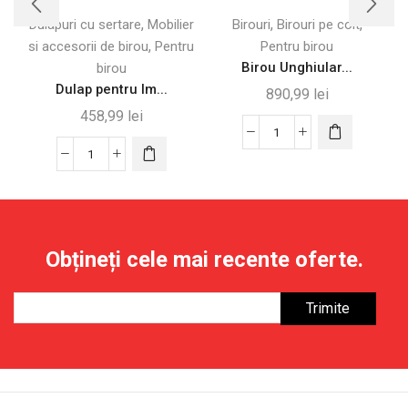
,
,
,
Dulapuri cu sertare
Mobilier
Birouri
Birouri pe colt
,
si accesorii de birou
Pentru
Pentru birou
Birou Unghiular...
birou
Dulap pentru Im...
890,99
lei
458,99
lei
Cantitate
Cantitate
Birou
Dulap
Unghiular
pentru
cu
Imprimantă
6
pe
Sertare
Obțineți cele mai recente oferte.
Roți,
și
2
Prize
Sertare
Integrate,
și
Alb
3
Rafturi