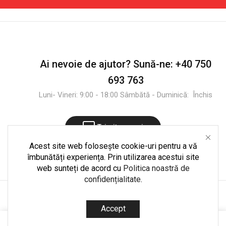
Alb
x
23
x
165
cm
Ai nevoie de ajutor?
Sună-ne:
+40 750
693 763
Luni- Vineri: 9:00 - 18:00 Sâmbătă - Duminică: Închis
Trimite mesaj
Acest site web folosește cookie-uri pentru a vă
îmbunătăți experiența. Prin utilizarea acestui site
web sunteți de acord cu
Politica noastră de
confidențialitate
.
Copyright © 2025
CultShop.ro
. Dezvoltare și mentenanță
Accept
codedpro.ro