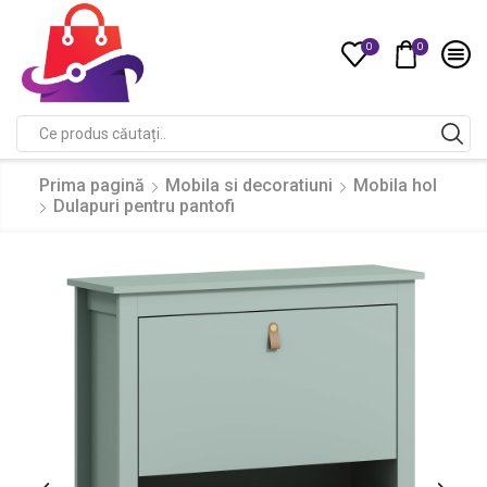
0
0
Compare
Search
input
Prima pagină
Mobila si decoratiuni
Mobila hol
Dulapuri pentru pantofi