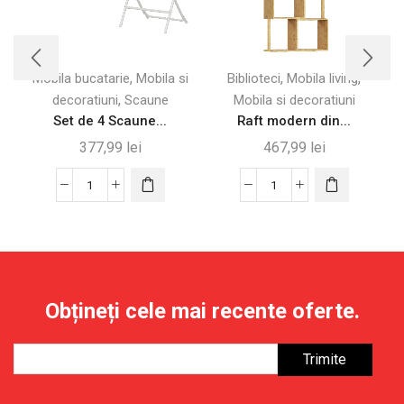
,
,
,
Mobila bucatarie
Mobila si
Biblioteci
Mobila living
,
decoratiuni
Scaune
Mobila si decoratiuni
Set de 4 Scaune...
Raft modern din...
377,99
lei
467,99
lei
Cantitate
Cantitate
Set
Raft
de
modern
4
din
Scaune
bambus
Pliabile
cu
Obțineți cele mai recente oferte.
din
5
Plastic
niveluri
și
–
Metal,
62.5