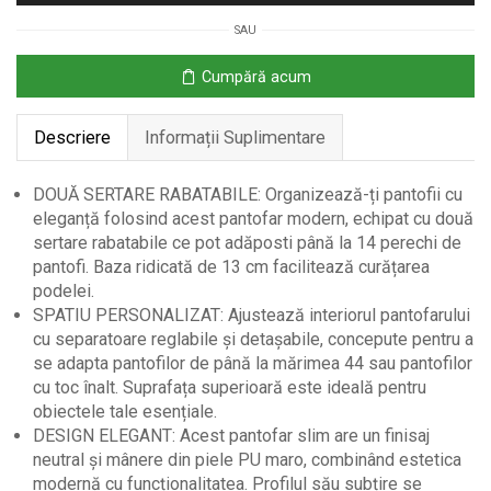
Sertare
SAU
Rabatabile
pentru
Cumpără acum
14
Perechi
Descriere
Informații Suplimentare
de
Pantofi
DOUĂ SERTARE RABATABILE: Organizează-ți pantofii cu
eleganță folosind acest pantofar modern, echipat cu două
sertare rabatabile ce pot adăposti până la 14 perechi de
pantofi. Baza ridicată de 13 cm facilitează curățarea
podelei.
SPATIU PERSONALIZAT: Ajustează interiorul pantofarului
cu separatoare reglabile și detașabile, concepute pentru a
se adapta pantofilor de până la mărimea 44 sau pantofilor
cu toc înalt. Suprafața superioară este ideală pentru
obiectele tale esențiale.
DESIGN ELEGANT: Acest pantofar slim are un finisaj
neutral și mânere din piele PU maro, combinând estetica
modernă cu funcționalitatea. Profilul său subțire se