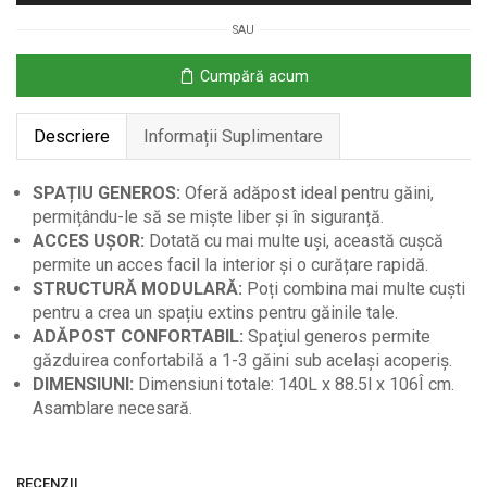
din
SAU
Lemn
cu
Cumpără acum
Uși
Multiple,
Descriere
Informații Suplimentare
140x88.5x106
cm
SPAȚIU GENEROS:
Oferă adăpost ideal pentru găini,
permițându-le să se miște liber și în siguranță.
ACCES UȘOR:
Dotată cu mai multe uși, această cușcă
permite un acces facil la interior și o curățare rapidă.
STRUCTURĂ MODULARĂ:
Poți combina mai multe cuști
pentru a crea un spațiu extins pentru găinile tale.
ADĂPOST CONFORTABIL:
Spațiul generos permite
găzduirea confortabilă a 1-3 găini sub același acoperiș.
DIMENSIUNI:
Dimensiuni totale: 140L x 88.5l x 106Î cm.
Asamblare necesară.
RECENZII