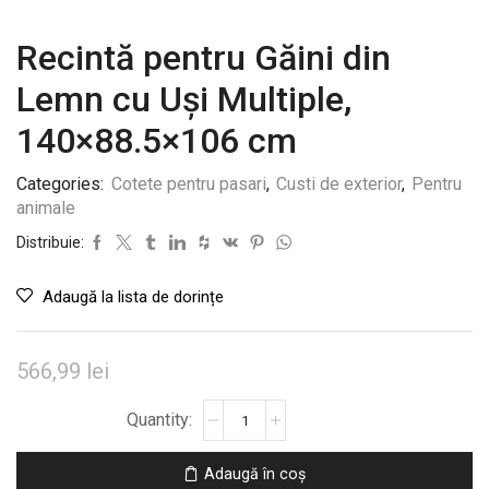
Recintă pentru Găini din
Lemn cu Uși Multiple,
140×88.5×106 cm
Categories:
Cotete pentru pasari
,
Custi de exterior
,
Pentru
animale
Distribuie:
Adaugă la lista de dorințe
566,99
lei
Cantitate
Recintă
pentru
Adaugă în coș
Găini