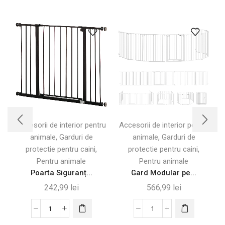
Accesorii de interior pentru
Accesorii de interior pentru
A
,
,
animale
Garduri de
animale
Garduri de
,
,
protectie pentru caini
protectie pentru caini
Pentru animale
Pentru animale
Poarta Siguranț...
Gard Modular pe...
242,99
lei
566,99
lei
Cantitate
Cantitate