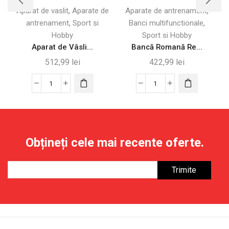
,
,
Aparat de vaslit
Aparate de
Aparate de antrenament
,
,
antrenament
Sport si
Banci multifunctionale
Hobby
Sport si Hobby
Aparat de Vâsli...
Bancă Romană Re...
512,99
lei
422,99
lei
Cantitate
Cantitate
Aparat
Bancă
de
Romană
Vâslit
Reglabilă
Pliabil
și
Obțineți cele mai recente oferte.
cu
Pliabilă
Monitor
Multifuncțională
LCD
150
-
kg
Capacitate
150
kg