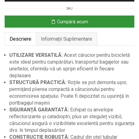
pentru
SAU
Bicicletă
Demontabilă
Cumpără acum
70L
Descriere
Informații Suplimentare
UTILIZARE VERSATILĂ:
Acest cărucior pentru bicicletă
este ideal pentru cumpărături, transportul bagajelor sau
uneltelor, oferindu-vă un sprijin eficient în fiecare
deplasare.
STRUCTURĂ PRACTICĂ:
Roțile se pot demonta ușor,
permițând plierea compactă a căruciorului pentru
economisirea spațiului. Poate fi depozitat cu ușurință în
portbagajul mașinii.
SIGURANȚĂ GARANTATĂ:
Echipat cu anvelope
reflectorizante și catadioptri, plus un steguleț vizibil,
căruciorul asigură o vizibilitate excelentă pentru siguranța
dvs. în timpul deplasărilor.
CONSTRUCȚIE ROBUSTĂ:
Cadrul din oțel tubular