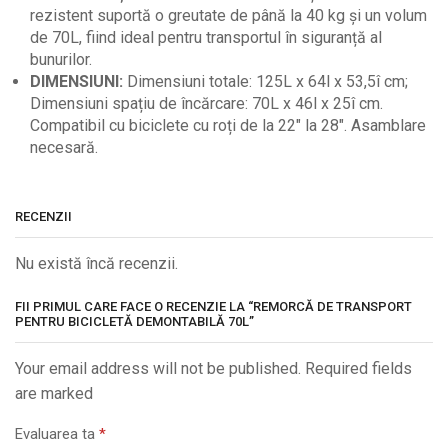
rezistent suportă o greutate de până la 40 kg și un volum
de 70L, fiind ideal pentru transportul în siguranță al
bunurilor.
DIMENSIUNI:
Dimensiuni totale: 125L x 64l x 53,5î cm;
Dimensiuni spațiu de încărcare: 70L x 46l x 25î cm.
Compatibil cu biciclete cu roți de la 22″ la 28″. Asamblare
necesară.
RECENZII
Nu există încă recenzii.
FII PRIMUL CARE FACE O RECENZIE LA “REMORCĂ DE TRANSPORT
PENTRU BICICLETĂ DEMONTABILĂ 70L”
Your email address will not be published. Required fields
are marked
Evaluarea ta
*