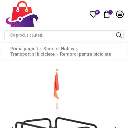
0
0
Compare
Search
input
Prima pagină
Sport si Hobby
Transport si biciclete
Remorci pentru biciclete