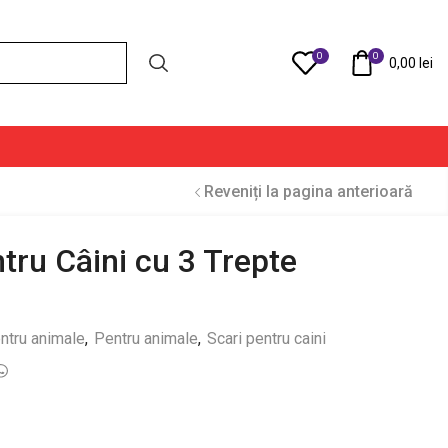
0
0
Compare
0,00
lei
Reveniți la pagina anterioară
ntru Câini cu 3 Trepte
entru animale
,
Pentru animale
,
Scari pentru caini