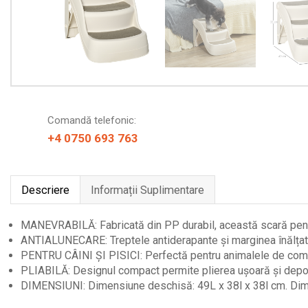
Comandă telefonic:
+4 0750 693 763
Descriere
Informații Suplimentare
MANEVRABILĂ: Fabricată din PP durabil, această scară pent
ANTIALUNECARE: Treptele antiderapante și marginea înălțată o
PENTRU CÂINI ȘI PISICI: Perfectă pentru animalele de compan
PLIABILĂ: Designul compact permite plierea ușoară și depoz
DIMENSIUNI: Dimensiune deschisă: 49L x 38l x 38l cm. Dimen