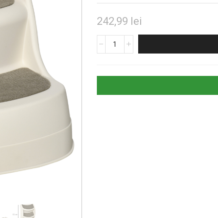
242,99
lei
Cantitate
Scară
Pliabilă
pentru
Câini
cu
3
Trepte
Antiderapante