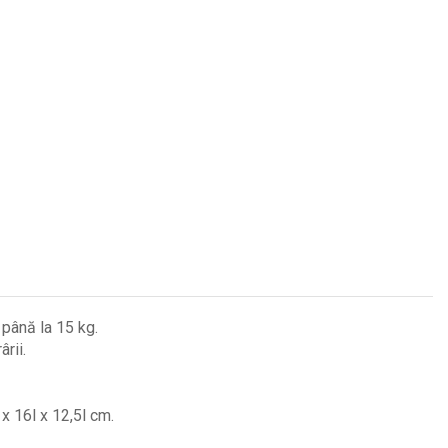
până la 15 kg.
rii.
x 16l x 12,5l cm.