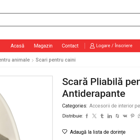
Search
input
Acasă
Magazin
Contact
Logare / Înscriere
pentru animale
Scari pentru caini
Scară Pliabilă pe
Antiderapante
Categories:
Accesorii de interior p
Distribuie:
Adaugă la lista de dorințe