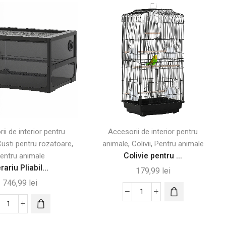
ii de interior pentru
Accesorii de interior pentru
,
,
,
usti pentru rozatoare
animale
Colivii
Pentru animale
Colivie pentru ...
entru animale
rariu Pliabil...
179,99
lei
746,99
lei
Cantitate
Cantitate
Colivie
Terariu
pentru