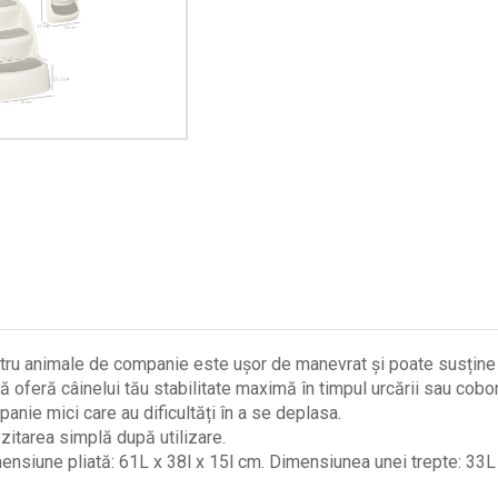
ru animale de companie este ușor de manevrat și poate susține 
feră câinelui tău stabilitate maximă în timpul urcării sau coborâ
ie mici care au dificultăți în a se deplasa.
itarea simplă după utilizare.
siune pliată: 61L x 38l x 15l cm. Dimensiunea unei trepte: 33L 