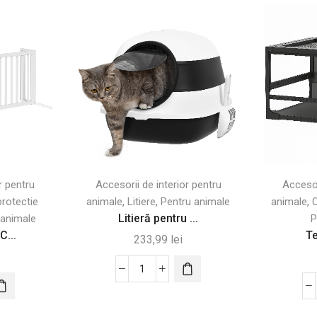
r pentru
Accesorii de interior pentru
Accesor
,
,
,
protectie
animale
Litiere
Pentru animale
animale
C
Litieră pentru ...
 animale
P
C...
Te
233,99
lei
Cantitate
Litieră
pentru