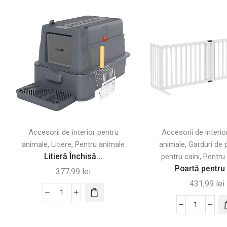
Accesorii de interior pentru
Accesorii de interio
,
,
,
animale
Litiere
Pentru animale
animale
Garduri de 
Litieră Închisă...
,
pentru caini
Pentru
Poartă pentru 
377,99
lei
431,99
lei
Cantitate
Litieră
Cantitate
Închisă
Poartă