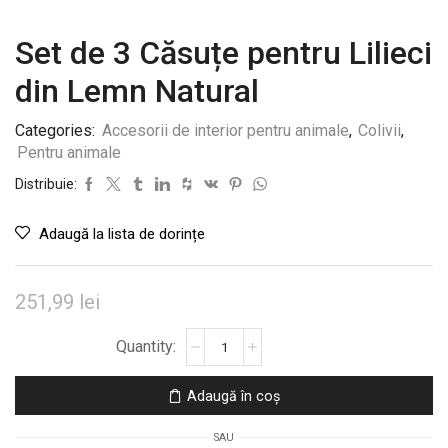
Set de 3 Căsuțe pentru Lilieci
din Lemn Natural
Categories:
Accesorii de interior pentru animale
,
Colivii
,
Pentru animale
Distribuie:
Adaugă la lista de dorințe
251,99
lei
Cantitate
Set
de
Adaugă în coș
3
Căsuțe
SAU
pentru