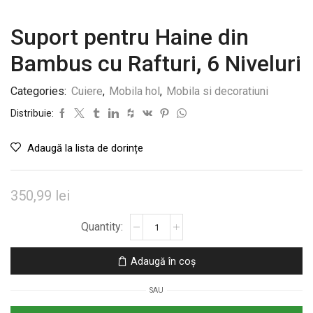
Suport pentru Haine din
Bambus cu Rafturi, 6 Niveluri
Categories:
Cuiere
,
Mobila hol
,
Mobila si decoratiuni
Distribuie:
Adaugă la lista de dorințe
350,99
lei
Cantitate
Suport
pentru
Adaugă în coș
Haine
din
SAU
Bambus
cu