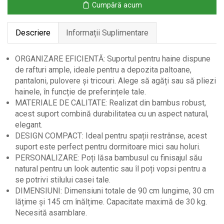
Cumpără acum
Rafturi,
6
Descriere
Informații Suplimentare
Niveluri
ORGANIZARE EFICIENTĂ: Suportul pentru haine dispune
de rafturi ample, ideale pentru a depozita paltoane,
pantaloni, pulovere și tricouri. Alege să agăți sau să pliezi
hainele, în funcție de preferințele tale.
MATERIALE DE CALITATE: Realizat din bambus robust,
acest suport combină durabilitatea cu un aspect natural,
elegant.
DESIGN COMPACT: Ideal pentru spații restrânse, acest
suport este perfect pentru dormitoare mici sau holuri.
PERSONALIZARE: Poți lăsa bambusul cu finisajul său
natural pentru un look autentic sau îl poți vopsi pentru a
se potrivi stilului casei tale.
DIMENSIUNI: Dimensiuni totale de 90 cm lungime, 30 cm
lățime și 145 cm înălțime. Capacitate maximă de 30 kg.
Necesită asamblare.