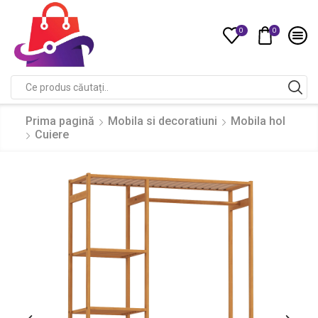
0
0
Compare
Search
input
Prima pagină
Mobila si decoratiuni
Mobila hol
Cuiere