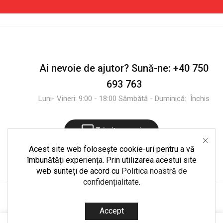
Ai nevoie de ajutor?
Sună-ne:
+40 750
693 763
Luni- Vineri: 9:00 - 18:00 Sâmbătă - Duminică: Închis
Trimite mesaj
Acest site web folosește cookie-uri pentru a vă
îmbunătăți experiența. Prin utilizarea acestui site
web sunteți de acord cu
Politica noastră de
confidențialitate
.
Copyright © 2025
CultShop.ro
. Dezvoltare și mentenanță
Accept
codedpro.ro