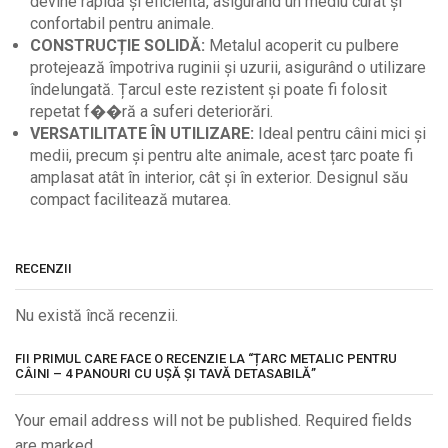
devine rapidă și eficientă, asigurând un mediu curat și
confortabil pentru animale.
CONSTRUCȚIE SOLIDĂ:
Metalul acoperit cu pulbere
protejează împotriva ruginii și uzurii, asigurând o utilizare
îndelungată. Țarcul este rezistent și poate fi folosit
repetat f��ră a suferi deteriorări.
VERSATILITATE ÎN UTILIZARE:
Ideal pentru câini mici și
medii, precum și pentru alte animale, acest țarc poate fi
amplasat atât în interior, cât și în exterior. Designul său
compact facilitează mutarea.
RECENZII
Nu există încă recenzii.
FII PRIMUL CARE FACE O RECENZIE LA “ȚARC METALIC PENTRU
CÂINI – 4 PANOURI CU UȘĂ ȘI TAVĂ DETASABILĂ”
Your email address will not be published. Required fields
are marked