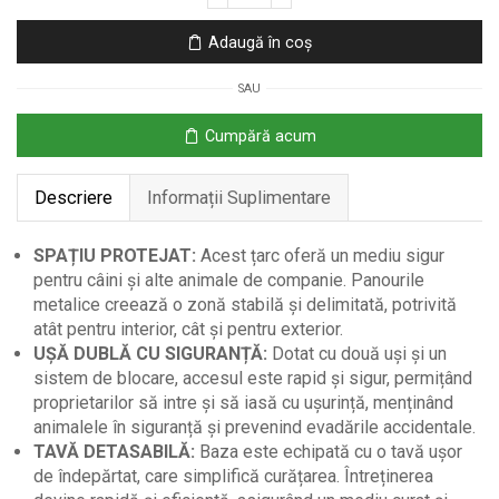
Țarc
Metalic
Adaugă în coș
pentru
Câini
SAU
–
4
Cumpără acum
Panouri
cu
Descriere
Informații Suplimentare
Ușă
și
Tavă
SPAȚIU PROTEJAT:
Acest țarc oferă un mediu sigur
Detasabilă
pentru câini și alte animale de companie. Panourile
metalice creează o zonă stabilă și delimitată, potrivită
atât pentru interior, cât și pentru exterior.
UȘĂ DUBLĂ CU SIGURANȚĂ:
Dotat cu două uși și un
sistem de blocare, accesul este rapid și sigur, permițând
proprietarilor să intre și să iasă cu ușurință, menținând
animalele în siguranță și prevenind evadările accidentale.
TAVĂ DETASABILĂ:
Baza este echipată cu o tavă ușor
de îndepărtat, care simplifică curățarea. Întreținerea