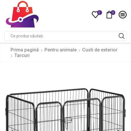
0
0
Compare
Search
input
Prima pagină
Pentru animale
Custi de exterior
Tarcuri