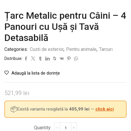
Țarc Metalic pentru Câini – 4
Panouri cu Ușă și Tavă
Detasabilă
Categories:
Custi de exterior
,
Pentru animale
,
Tarcuri
Distribuie:
Adaugă la lista de dorințe
521,99
lei
📦
Există varianta resigilată la
405,99
lei
—
click aici
Cantitate