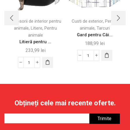
,
Accesorii de interior pentru
Custi de exterior
Pentru
A
,
,
,
animale
Litiere
Pentru
animale
Tarcuri
Gard pentru Câi...
animale
Litieră pentru ...
188,99
lei
233,99
lei
Cantitate
Cantitate
Gard
Litieră
pentru
pentru
Câini
Pisici
cu
cu
6
Capac
Panouri
Obțineți cele mai recente oferte.
și
și
Deodorant
Zăvor
Inclus,
Inclus
Negru