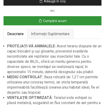
Adaugă în coș
cu
Capac
SAU
și
Sticlă
Cumpără acum
Securizată,
60x45x32
Descriere
Informații Suplimentare
cm
PROTEJAȚI-VĂ ANIMALELE:
Acest terariu dispune de un
capac blocabil și uși glisante, prevenind evadările
necontrolate ale reptilelor sau insectelor tale. Cu o
capacitate de 86,3L, oferă un mediu generos pentru
diverse specii, iar montajul se realizează rapid, în
aproximativ 15 minute, datorită designului său pliabil.
MEDIU CONTROLAT:
Baza ridicată de 1,27 cm permite
utilizarea unui covoraș termic, iar sticla temperată
impermeabilă facilitează crearea unui habitat ideal, fie el
deșertic sau tropical.
VENTILAȚIE OPTIMIZATĂ:
Terariul este echipat cu
plasă metalică, asigurând un flux constant de aer pentru a