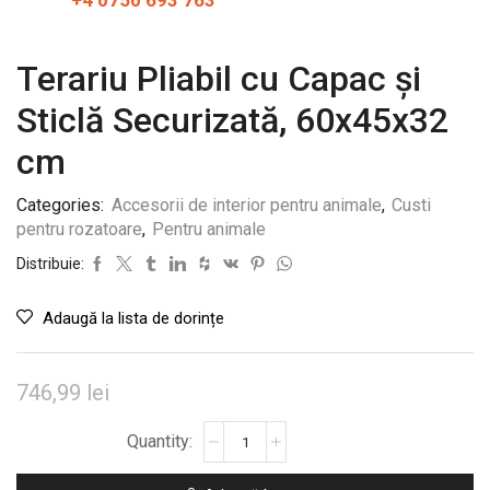
+4 0750 693 763
Terariu Pliabil cu Capac și
Sticlă Securizată, 60x45x32
cm
Categories:
Accesorii de interior pentru animale
,
Custi
pentru rozatoare
,
Pentru animale
Distribuie:
Adaugă la lista de dorințe
746,99
lei
Cantitate
Terariu
Pliabil