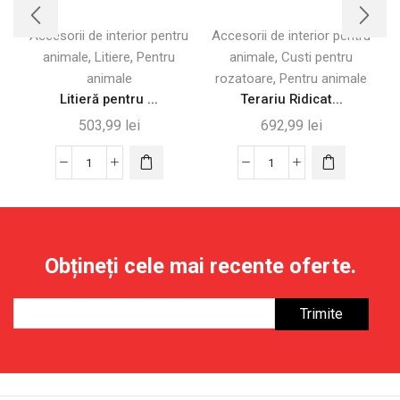
Accesorii de interior pentru
Accesorii de interior pentru
A
,
,
,
animale
Litiere
Pentru
animale
Custi pentru
,
animale
rozatoare
Pentru animale
Litieră pentru ...
Terariu Ridicat...
503,99
lei
692,99
lei
Cantitate
Cantitate
Litieră
Terariu
pentru
Ridicat
Pisici
cu
Impermeabilă
Dublă
Obțineți cele mai recente oferte.
cu
Închidere
Tavă
și
și
Pereți
Paletă,
din
Alb
Sticlă