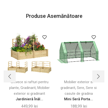
Produse Asemănătoare
Ghivece si rafturi pentru
Mobilier exterior si
,
,
,
,
plante
Gradinarit
Mobilier
gradinarit
Sere
Sere si
d
exterior si gradinarit
casute de gradina
Jardinieră Înăl...
Mini Seră Porta...
449,99
lei
188,99
lei