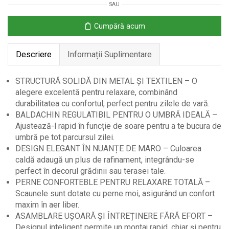
SAU
Baldachin
Reglabil
Cumpără acum
–
3
Descriere
Informații Suplimentare
Locuri
STRUCTURĂ SOLIDĂ DIN METAL ȘI TEXTILEN – O
alegere excelentă pentru relaxare, combinând
durabilitatea cu confortul, perfect pentru zilele de vară.
BALDACHIN REGULATIBIL PENTRU O UMBRĂ IDEALĂ –
Ajustează-l rapid în funcție de soare pentru a te bucura de
umbră pe tot parcursul zilei.
DESIGN ELEGANT ÎN NUANȚE DE MARO – Culoarea
caldă adaugă un plus de rafinament, integrându-se
perfect în decorul grădinii sau terasei tale.
PERNE CONFORTEBLE PENTRU RELAXARE TOTALĂ –
Scaunele sunt dotate cu perne moi, asigurând un confort
maxim în aer liber.
ASAMBLARE UȘOARĂ ȘI ÎNTREȚINERE FĂRĂ EFORT –
Designul inteligent permite un montaj rapid, chiar și pentru