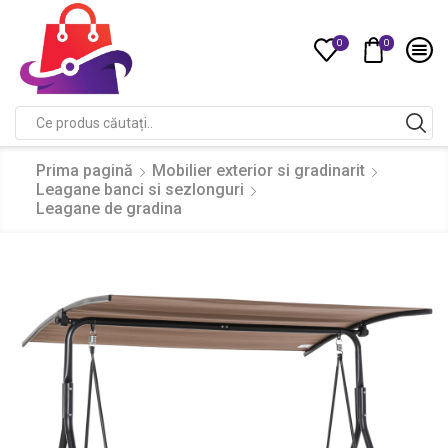
0
0
Compare
Search
input
Prima pagină
Mobilier exterior si gradinarit
Leagane banci si sezlonguri
Leagane de gradina