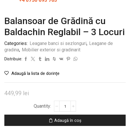
+4 0750 693 763
Balansoar de Grădină cu
Baldachin Reglabil – 3 Locuri
Categories:
Leagane banci si sezlonguri
,
Leagane de
gradina
,
Mobilier exterior si gradinarit
Distribuie:
Adaugă la lista de dorințe
449,99
lei
Cantitate
Balansoar
de
Adaugă în coș
Grădină
cu