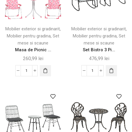
,
,
Mobilier exterior si gradinarit
Mobilier exterior si gradinarit
,
,
Mobilier pentru gradina
Set
Mobilier pentru gradina
Set
mese si scaune
mese si scaune
Masa de Picnic ...
Set Bistro 3 Pi...
260,99
lei
476,99
lei
Cantitate
Cantitate
Masa
Set
de
Bistro
Picnic
3
pentru
Piese
Copii
pentru
cu
Grădină
Umbrelă
cu
și
Scaune