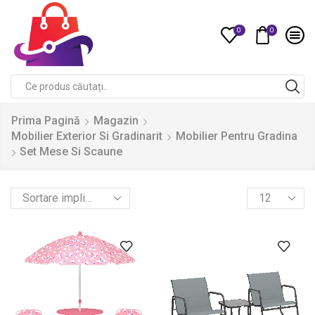
0
0
Compare
Search
input
Prima Pagină
Magazin
Mobilier Exterior Si Gradinarit
Mobilier Pentru Gradina
Set Mese Si Scaune
Products
per
page