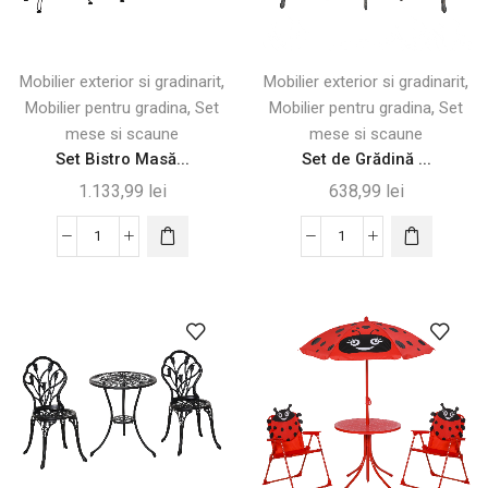
Scaune
Legănate
Pliabile
,
,
Mobilier exterior si gradinarit
Mobilier exterior si gradinarit
,
,
Mobilier pentru gradina
Set
Mobilier pentru gradina
Set
mese si scaune
mese si scaune
Set Bistro Masă...
Set de Grădină ...
1.133,99
lei
638,99
lei
Cantitate
Cantitate
Set
Set
Bistro
de
Masă
Grădină
și
3
2
Piese
Scaune
din
din
Aluminiu
Ratan
cu
PE,
2