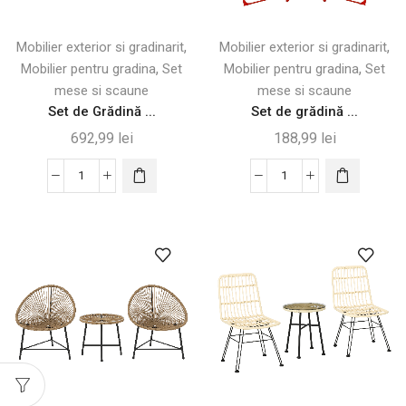
Gri
Scaune
,
,
Mobilier exterior si gradinarit
Mobilier exterior si gradinarit
,
,
Mobilier pentru gradina
Set
Mobilier pentru gradina
Set
mese si scaune
mese si scaune
Set de Grădină ...
Set de grădină ...
692,99
lei
188,99
lei
Cantitate
Cantitate
Set
Set
de
de
Grădină
grădină
3
pentru
Piese
copii
din
cu
Aluminiu
masă
pentru
și
Exterior
scaune
pliabile