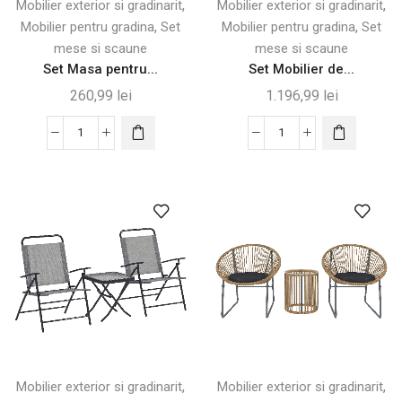
,
,
Mobilier exterior si gradinarit
Mobilier exterior si gradinarit
,
,
Mobilier pentru gradina
Set
Mobilier pentru gradina
Set
mese si scaune
mese si scaune
Set Masa pentru...
Set Mobilier de...
260,99
lei
1.196,99
lei
Cantitate
Cantitate
Set
Set
Masa
Mobilier
pentru
de
Copii
Grădină
cu
din
2
Ratan
Scaune
PE
Pliabile
-
și
3
Umbrelă
Piese,
Gri
,
,
Mobilier exterior si gradinarit
Mobilier exterior si gradinarit