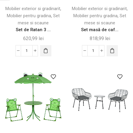
,
,
Mobilier exterior si gradinarit
Mobilier exterior si gradinarit
,
,
Mobilier pentru gradina
Set
Mobilier pentru gradina
Set
mese si scaune
mese si scaune
Set de Ratan 3 ...
Set masă de caf...
620,99
lei
818,99
lei
Cantitate
Cantitate
Set
Set
de
masă
Ratan
de
3
cafea
Piese
și
cu
scaune
Scaune
de
și
terasă,
Măsuță
3
de
piese,
Cafea
Bej