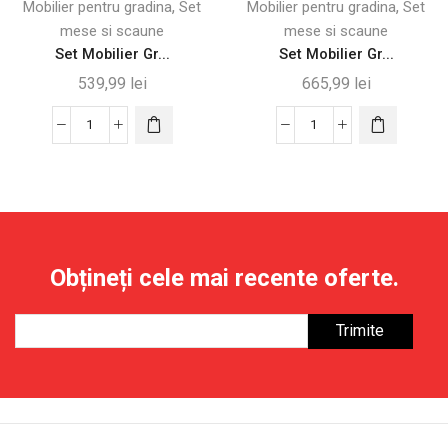
,
,
Mobilier pentru gradina
Set
Mobilier pentru gradina
Set
mese si scaune
mese si scaune
Set Mobilier Gr...
Set Mobilier Gr...
539,99
lei
665,99
lei
Cantitate
Cantitate
Set
Set
Mobilier
Mobilier
Grădină
Grădină
3
din
Piese
Ratan
Obțineți cele mai recente oferte.
cu
cu
Scaune
Scaune
Reglabile,
și
Gri
Măsuță