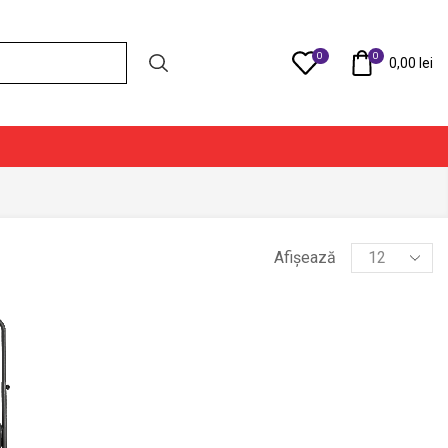
0
0
Compare
0,00
lei
Products
Afișează
per
page