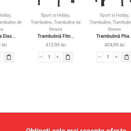
,
,
,
 Hobby
Sport si Hobby
Sport si Hobby
,
,
ambuline de
Trambuline
Trambuline de
Trambuline
Trambuli
ss
fitness
fitness
 Elas...
Trambulină Fitn...
Trambulină Plia..
9
lei
413,99
lei
404,99
lei
tate
Cantitate
Cantitate
bulina
Trambulină
Trambulină
ică
Fitness
Pliabilă
ru
Mini
cu
ing
Pliabilă
Mâner
ess
45"
Reglabil
cu
și
cm
Mâner
Monitor
Reglabil
LCD,
Ø102
Obțineți cele mai recente oferte.
cm