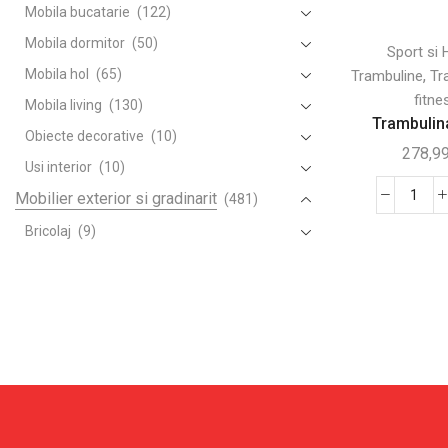
Mobila bucatarie
(122)
Mobila dormitor
(50)
Sport si
Mobila hol
(65)
,
Trambuline
Tr
fitne
Mobila living
(130)
Trambulina
Obiecte decorative
(10)
278,9
Usi interior
(10)
Mobilier exterior si gradinarit
(481)
Canti
Tram
Bricolaj
(9)
Elast
Camping si gratare
(18)
pent
Corturi si umbrele
(106)
Jump
Fitn
Gradinarit
(100)
-
Leagane banci si sezlonguri
(52)
Ø91
Mobilier pentru gradina
(50)
Piscine si gonflabile
(9)
Sere si casute de gradina
(137)