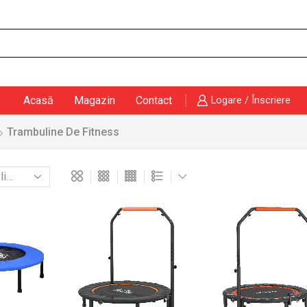
Search
input
Acasă
Magazin
Contact
Logare / Înscriere
Trambuline De Fitness