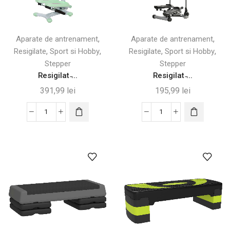
,
,
Aparate de antrenament
Aparate de antrenament
,
,
,
,
Resigilate
Sport si Hobby
Resigilate
Sport si Hobby
Stepper
Stepper
Resigilat ̵...
Resigilat ̵...
391,99
lei
195,99
lei
Cantitate
Cantitate
Resigilat
Resigilat
-
-
Stepper
Stepper
cu
Fitness
Mânere
cu
Reglabile
Ghidon
și
&
Monitor
Monitor
LCD,
LCD