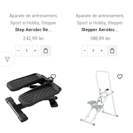
Verde
pentru
-
Acasă
,
,
Aparate de antrenament
Aparate de antrenament
Desigilat
-
,
,
Sport si Hobby
Stepper
Sport si Hobby
Stepper
Desigilat
Step Aerobic Re...
Stepper Aerobic...
242,99
lei
188,99
lei
Cantitate
Cantitate
Step
Stepper
Aerobic
Aerobic
Reglabil
Reglabil
10/20/30
pentru
cm,
Antrenamente
Antiderapant,
Acasă
250
kg