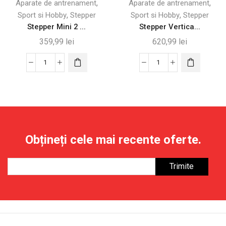
,
,
Aparate de antrenament
Aparate de antrenament
,
,
Sport si Hobby
Stepper
Sport si Hobby
Stepper
Stepper Mini 2 ...
Stepper Vertica...
359,99
lei
620,99
lei
Cantitate
Cantitate
Stepper
Stepper
Mini
Vertical
2
Pliabil
în
cu
1
Mâner
Obțineți cele mai recente oferte.
cu
Reglabil
Monitor
și
LCD
Monitor
pentru
LCD
Acasă