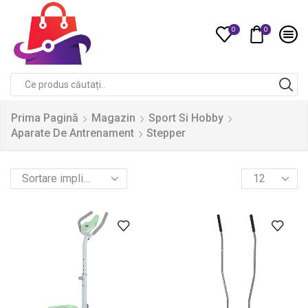
0
0
Compare
Search
input
Prima Pagină
Magazin
Sport Si Hobby
Aparate De Antrenament
Stepper
Products
per
page