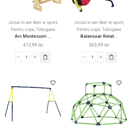
,
,
Jocuri in aer liber si sport
Jocuri in aer liber si sport
,
,
Pentru copii
Tobogane
Pentru copii
Tobogane
Arc Montessori ...
Balansoar Rotat...
413,99
lei
503,99
lei
Cantitate
Cantitate
Arc
Balansoar
Montessori
Rotativ
din
360°
Lemn
pentru
pentru
Copii,
Copii,
Capacitate
Convertibil
200kg
în
Balansoar