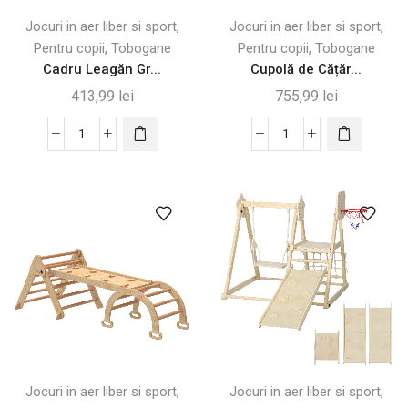
,
,
Jocuri in aer liber si sport
Jocuri in aer liber si sport
,
,
Pentru copii
Tobogane
Pentru copii
Tobogane
Cadru Leagăn Gr...
Cupolă de Cățăr...
413,99
lei
755,99
lei
Cantitate
Cantitate
Cadru
Cupolă
Leagăn
de
Grădină
Cățărat
pentru
pentru
Copii,
Copii
Oțel,
3-
150
8
kg,
Ani,
Albastru
Verde
și
Violet
,
,
Jocuri in aer liber si sport
Jocuri in aer liber si sport