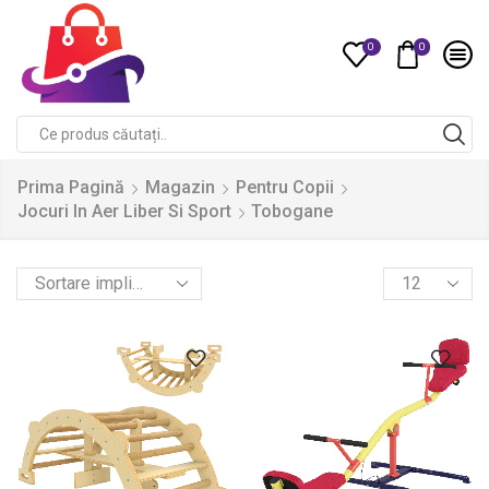
0
0
Compare
Search
input
Prima Pagină
Magazin
Pentru Copii
Jocuri In Aer Liber Si Sport
Tobogane
Products
per
page