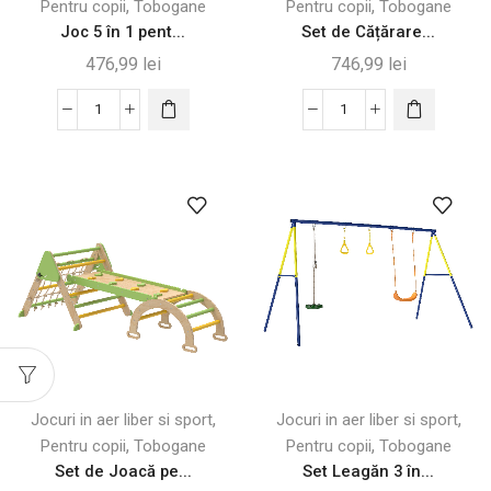
,
,
Pentru copii
Tobogane
Pentru copii
Tobogane
Joc 5 în 1 pent...
Set de Cățărare...
476,99
lei
746,99
lei
Cantitate
Cantitate
Joc
Set
5
de
în
Cățărare
1
5
pentru
în
Copii
1
cu
cu
Tobogan
Tobogan
și
și
Triunghi
Leagăn,
din
din
,
,
Jocuri in aer liber si sport
Jocuri in aer liber si sport
Lemn
Lemn
,
,
Pentru copii
Tobogane
Pentru copii
Tobogane
Set de Joacă pe...
Set Leagăn 3 în...