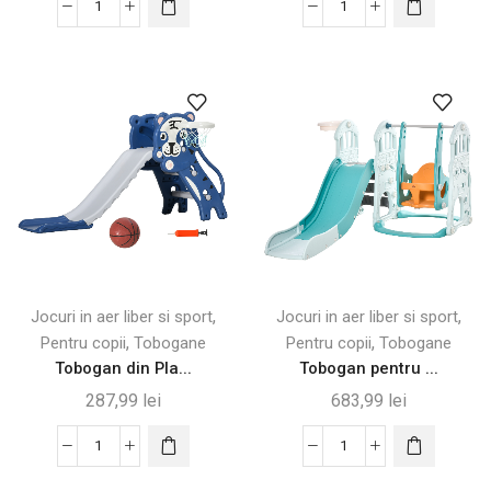
Cantitate
Cantitate
Set
Tobogan
Tobogan
2-
5
in-
în
1
1
pentru
pentru
Copii
Copii
–
cu
Tema
Scară
Leu
și
cu
Telescop
Coș
,
,
Jocuri in aer liber si sport
Jocuri in aer liber si sport
de
,
,
Pentru copii
Tobogane
Pentru copii
Tobogane
Baschet
Tobogan din Pla...
Tobogan pentru ...
287,99
lei
683,99
lei
Cantitate
Cantitate
Tobogan
Tobogan