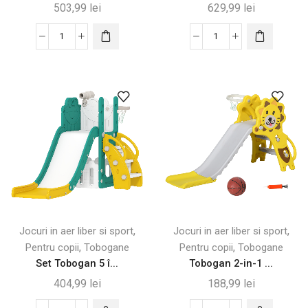
503,99
lei
629,99
lei
Cantitate
Cantitate
Set
Set
de
Leagăn
Joacă
3
pentru
în
Copii
1
5
pentru
în
Copii
1
-
din
Distracție
Lemn
în
Aer
,
,
Jocuri in aer liber si sport
Jocuri in aer liber si sport
Liber
,
,
Pentru copii
Tobogane
Pentru copii
Tobogane
Set Tobogan 5 î...
Tobogan 2-in-1 ...
404,99
lei
188,99
lei