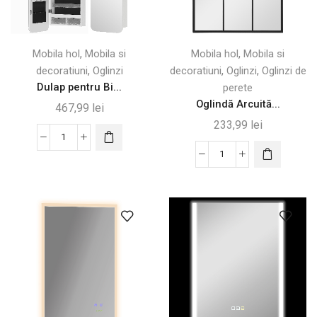
,
,
Mobila hol
Mobila si
Mobila hol
Mobila si
,
,
,
decoratiuni
Oglinzi
decoratiuni
Oglinzi
Oglinzi de
Dulap pentru Bi...
perete
Oglindă Arcuită...
467,99
lei
233,99
lei
Cantitate
Dulap
Cantitate
pentru
Oglindă
Bijuterii
Arcuită
cu
de
Oglindă
Perete
și
91×60
LED-
cm,
uri,
Negru
Alb
Elegant
și