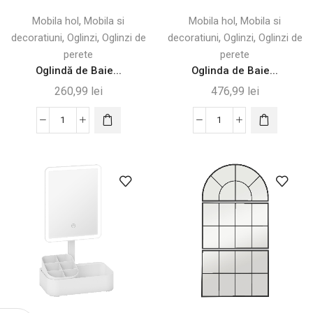
reglabile
,
,
Mobila hol
Mobila si
Mobila hol
Mobila si
,
,
,
,
decoratiuni
Oglinzi
Oglinzi de
decoratiuni
Oglinzi
Oglinzi de
perete
perete
Oglindă de Baie...
Oglinda de Baie...
260,99
lei
476,99
lei
Cantitate
Cantitate
Oglindă
Oglinda
de
de
Baie
Baie
cu
Iluminata
Rafturi
cu
pentru
LED
Depozitare,
și
Alb
Dezaburire
800
x
600