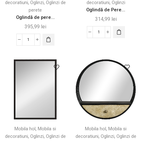
,
,
,
decoratiuni
Oglinzi
Oglinzi de
decoratiuni
Oglinzi
Oglindă de Pere...
perete
Oglindă de pere...
314,99
lei
395,99
lei
Cantitate
Cantitate
Oglindă
Oglindă
de
de
Perete
perete
Dreptunghiulară
cu
cu
raft
Cadru
și
Metalic
cadru
metalic,
36,2x12x71,7cm
,
,
Mobila hol
Mobila si
Mobila hol
Mobila si
,
,
,
,
decoratiuni
Oglinzi
Oglinzi de
decoratiuni
Oglinzi
Oglinzi de