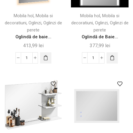
Negru
,
,
Mobila hol
Mobila si
Mobila hol
Mobila si
,
,
,
,
decoratiuni
Oglinzi
Oglinzi de
decoratiuni
Oglinzi
Oglinzi de
perete
perete
Oglindă de baie...
Oglindă de Baie...
413,99
lei
377,99
lei
Cantitate
Cantitate
Oglindă
Oglindă
de
de
baie
Baie
cu
cu
LED
LED
70x50
și
cm
Funcție
și
Memorie,
3
70x50
culori
cm