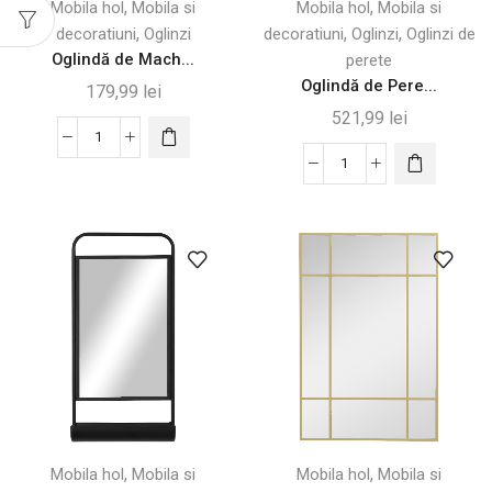
,
,
Mobila hol
Mobila si
Mobila hol
Mobila si
mm
,
,
,
decoratiuni
Oglinzi
decoratiuni
Oglinzi
Oglinzi de
Oglindă de Mach...
perete
Oglindă de Pere...
179,99
lei
521,99
lei
Cantitate
Oglindă
Cantitate
de
Oglindă
Machiaj
de
cu
Perete
Lumină
Arcuțită
și
cu
Ecran
3
Touch,
Agățători,
Alb
76x43
cm,
Negru
,
,
Mobila hol
Mobila si
Mobila hol
Mobila si