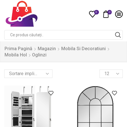
0
0
Compare
Search
input
Prima Pagină
Magazin
Mobila Si Decoratiuni
Mobila Hol
Oglinzi
Products
per
page