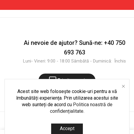
Ai nevoie de ajutor?
Sună-ne:
+40 750
693 763
Luni- Vineri: 9:00 - 18:00 Sâmbătă - Duminică: Închis
Trimite mesaj
Acest site web folosește cookie-uri pentru a vă
îmbunătăți experiența. Prin utilizarea acestui site
web sunteți de acord cu
Politica noastră de
confidențialitate
.
Copyright © 2025
CultShop.ro
. Dezvoltare și mentenanță
Accept
codedpro.ro