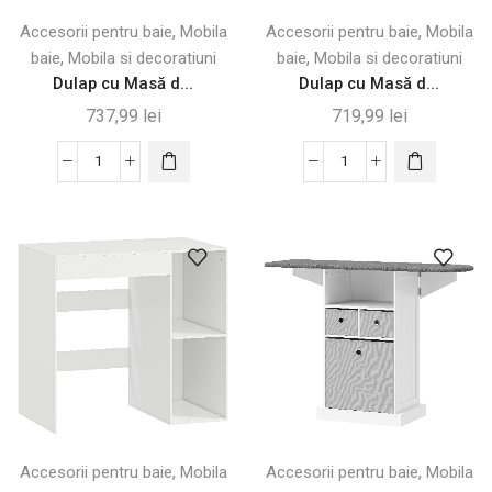
,
,
Accesorii pentru baie
Mobila
Accesorii pentru baie
Mobila
,
,
baie
Mobila si decoratiuni
baie
Mobila si decoratiuni
Dulap cu Masă d...
Dulap cu Masă d...
737,99
lei
719,99
lei
Cantitate
Cantitate
Dulap
Dulap
cu
cu
Masă
Masă
de
de
Călcat
Călcat
–
–
3
3
Rafturi
Rafturi
&
și
Suport
Suport
pentru
Rufe
,
,
Accesorii pentru baie
Mobila
Accesorii pentru baie
Mobila
Rufe