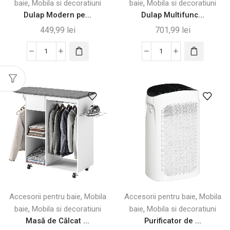
,
,
baie
Mobila si decoratiuni
baie
Mobila si decoratiuni
Dulap Modern pe...
Dulap Multifunc...
449,99
lei
701,99
lei
Cantitate
Cantitate
Dulap
Dulap
Modern
Multifuncțional
pentru
cu
Mașina
Masă
de
de
Spălat,
Călcat
Alb,
Pliabilă,
96x60x95
Alb
cm
,
,
Accesorii pentru baie
Mobila
Accesorii pentru baie
Mobila
,
,
baie
Mobila si decoratiuni
baie
Mobila si decoratiuni
Masă de Călcat ...
Purificator de ...