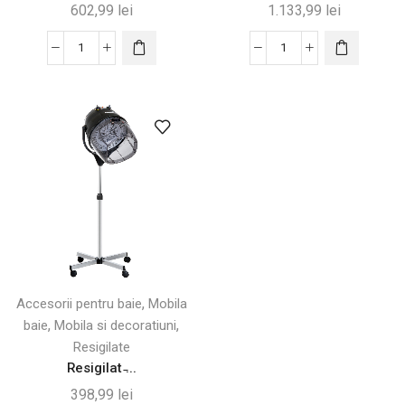
602,99
lei
1.133,99
lei
Cantitate
Cantitate
Masă
Purificator
de
de
Călcat
aer
cu
cu
Suport
filtru
și
HEPA,
Sertar,
32,7
Alb,
x
125x43,5
22
cm
x
55,8
,
Accesorii pentru baie
Mobila
cm
,
,
baie
Mobila si decoratiuni
Resigilate
Resigilat ̵...
398,99
lei