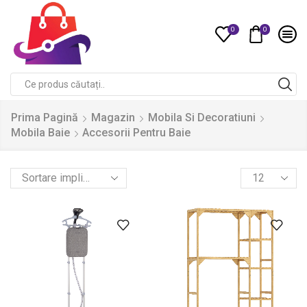
0
0
Compare
Search
input
Prima Pagină
Magazin
Mobila Si Decoratiuni
Mobila Baie
Accesorii Pentru Baie
Products
per
page