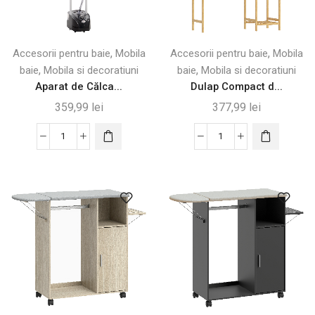
,
,
Accesorii pentru baie
Mobila
Accesorii pentru baie
Mobila
,
,
baie
Mobila si decoratiuni
baie
Mobila si decoratiuni
Aparat de Călca...
Dulap Compact d...
359,99
lei
377,99
lei
Cantitate
Cantitate
Aparat
Dulap
de
Compact
Călcat
din
Vertical
Bambus
cu
cu
Abur,
7
1950W,
Rafturi
Rezervor
pentru
2L
Baie