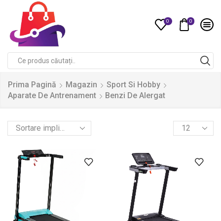
0
0
Compare
Search
input
Prima Pagină
Magazin
Sport Si Hobby
Aparate De Antrenament
Benzi De Alergat
Products
per
page