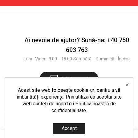
-
Desigilat
Desigilat
Ai nevoie de ajutor?
Sună-ne:
+40 750
693 763
Luni- Vineri: 9:00 - 18:00 Sâmbătă - Duminică: Închis
Trimite mesaj
Acest site web folosește cookie-uri pentru a vă
îmbunătăți experiența. Prin utilizarea acestui site
web sunteți de acord cu
Politica noastră de
confidențialitate
.
Copyright © 2025
CultShop.ro
. Dezvoltare și mentenanță
Accept
codedpro.ro