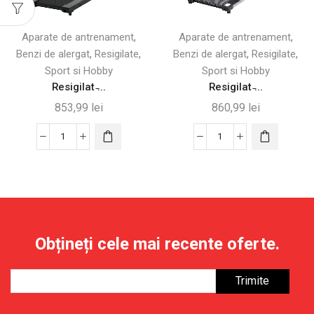
,
,
Aparate de antrenament
Aparate de antrenament
,
,
,
,
Benzi de alergat
Resigilate
Benzi de alergat
Resigilate
Sport si Hobby
Sport si Hobby
Resigilat ̵...
Resigilat ̵...
853,99
lei
860,99
lei
Cantitate
Cantitate
Resigilat
Resigilat
-
-
Banda
Bandă
de
electrică
Alergare
pliabilă
Obțineți cele mai recente oferte.
Electrică
cu
Pliabilă
ecran
cu
LCD
Display
500W
500W
-