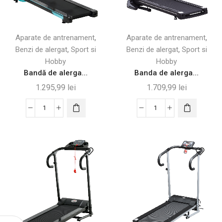
,
,
Aparate de antrenament
Aparate de antrenament
,
,
Benzi de alergat
Sport si
Benzi de alergat
Sport si
Hobby
Hobby
Bandă de alerga...
Banda de alerga...
1.295,99
lei
1.709,99
lei
Cantitate
Cantitate
Bandă
Banda
de
de
alergare
alergat
pliabilă
electrică
cu
cu
control
ecran
gestual,
LCD,
albastru
pliabilă,
deschis
neagră