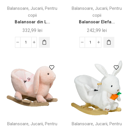
cm
,
,
,
,
Balansoare
Jucarii
Pentru
Balansoare
Jucarii
Pentru
copii
copii
Balansoar din L...
Balansoar Elefa...
332,99
lei
242,99
lei
Cantitate
Cantitate
Balansoar
Balansoar
din
Elefant
Lemn
din
pentru
Lemn
Copii
cu
-
Sunete
Albina
Realiste
Galben
-
și
Gri
Negru
,
,
,
,
Balansoare
Jucarii
Pentru
Balansoare
Jucarii
Pentru