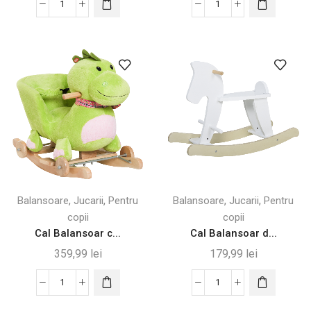
Cantitate
Cantitate
Cal
Cal
Balansoar
Balansoar
2
Alb
in
și
1
Roz
Unicorn
cu
cu
Sunete
Roti
pentru
si
Copii
Sunete
,
,
,
,
Balansoare
Jucarii
Pentru
Balansoare
Jucarii
Pentru
copii
copii
Cal Balansoar c...
Cal Balansoar d...
359,99
lei
179,99
lei
Cantitate
Cantitate
Cal
Cal