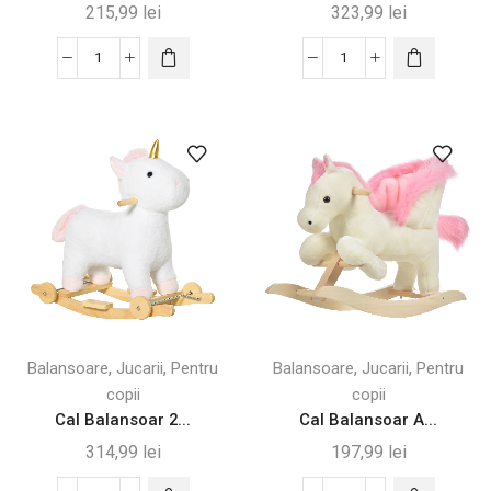
215,99
lei
323,99
lei
Cantitate
Cantitate
Balansoar
Balansoar
Multifuncțional
Ponei
pentru
pentru
Copii
copii
18-
18-
36
36
luni
luni,
Albastru
,
,
,
,
Balansoare
Jucarii
Pentru
Balansoare
Jucarii
Pentru
copii
copii
Cal Balansoar 2...
Cal Balansoar A...
314,99
lei
197,99
lei