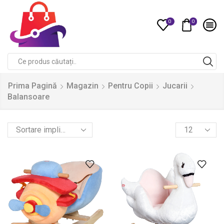
0
0
Compare
Search
input
Prima Pagină
Magazin
Pentru Copii
Jucarii
Balansoare
Products
per
page