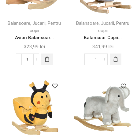
,
,
,
,
Balansoare
Jucarii
Pentru
Balansoare
Jucarii
Pentru
copii
copii
Avion Balansoar...
Balansoar Copii...
323,99
lei
341,99
lei
Cantitate
Cantitate
Avion
Balansoar
Balansoar
Copii
din
Lebada
Plus
cu
Moale
Muzica
si
–
Lemn
Lemn
Masiv
&
cu
Metal
Centura
60×32×55