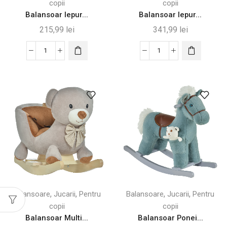
copii
copii
Balansoar Iepur...
Balansoar Iepur...
215,99
lei
341,99
lei
Cantitate
Cantitate
Balansoar
Balansoar
Iepuraș
Iepure
pentru
pentru
Copii
Copii
-
–
60x33x50
Moale,
cm
Sigur
și
Interactiv
,
,
,
,
Balansoare
Jucarii
Pentru
Balansoare
Jucarii
Pentru
copii
copii
Balansoar Multi...
Balansoar Ponei...