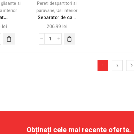
 glisante si
Pereti despartitori si
,
i interior
paravane
Usi interior
t ̵...
Separator de ca...
9
lei
206,99
lei
tate
Cantitate
ilat
Separator
de
cameră
1
2
antă
pliabil
cu
ă
3
erată
panouri,
205
Alb-
Negru
let
Obțineți cele mai recente oferte.