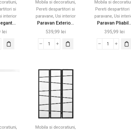
,
,
coratiuni
Mobila si decoratiuni
Mobila si decoratiu
rtitori si
Pereti despartitori si
Pereti despartitori 
,
,
i interior
paravane
Usi interior
paravane
Usi inter
egant...
Paravan Exterio...
Paravan Pliabil..
9
lei
539,99
lei
395,99
lei
tate
Cantitate
Cantitate
van
Paravan
Paravan
ant
Exterior
Pliabil
Metalic
din
122
Lemn
uri
x
cu
ru
198
3
itate
cm
Panouri,
pentru
Design
Grădină
Elegant
,
,
coratiuni
Mobila si decoratiuni