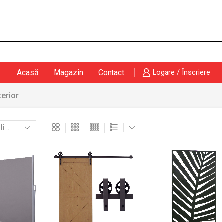
Search
input
Acasă
Magazin
Contact
Logare / Înscriere
terior