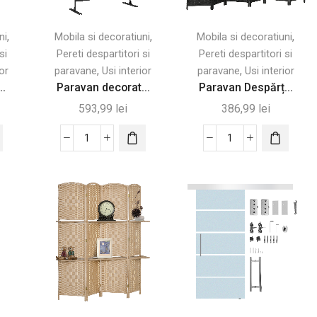
,
,
,
ni
Mobila si decoratiuni
Mobila si decoratiuni
si
Pereti despartitori si
Pereti despartitori si
,
,
ior
paravane
Usi interior
paravane
Usi interior
..
Paravan decorat...
Paravan Despărț...
593,99
lei
386,99
lei
Cantitate
Cantitate
Paravan
Paravan
decorativ
Despărțitor
pentru
Pliabil
exterior,
cu
122x45x198
6
cm
Panouri,
Negru
240x170
cm,
Negru