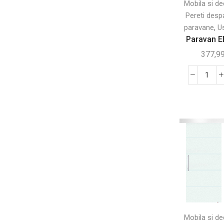
Mobila si de
Pereti despa
Sere si casute de gradina
(137)
,
paravane
Us
Pentru animale
(278)
Paravan El
Accesorii de interior pentru animale
(116)
377,9
Custi de exterior
(82)
Jucarii pentru animale
(34)
Canti
Para
Transport pentru animale
(21)
Eleg
Pentru birou
(99)
cu
Birouri
(25)
4
Pano
Mobilier si accesorii de birou
(36)
pent
Scaune de birou
(38)
Intim
Pentru copii
(264)
Jocuri in aer liber si sport
(46)
Jucarii
(51)
Mobila si de
Mobila copii
(58)