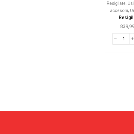
,
Resigilate
Usi
Vehicule pentru copii
(109)
,
accesorii
Us
Resigilate
(335)
Resigila
Decoratiuni Sarbatori
(6)
839,9
Sport si Hobby
(105)
Canti
Aparate de antrenament
(48)
Resig
Covorase si paturi de masaj
(5)
-
Ușă
Hobby
(6)
Glis
Sporturi interioare si in aer liber
(18)
din
Trambuline
(10)
Sticl
Transport si biciclete
(18)
Temp
90×
Banchete
(4)
cm,
Bara de tractiuni
(2)
Kit
Brad cu leduri
Comp
(2)
-
Calendar advent
(1)