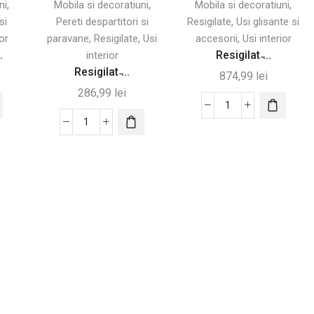
,
,
,
ni
Mobila si decoratiuni
Mobila si decoratiuni
,
si
Pereti despartitori si
Resigilate
Usi glisante si
,
,
,
ior
paravane
Resigilate
Usi
accesorii
Usi interior
.
Resigilat ̵...
interior
Resigilat ̵...
874,99
lei
286,99
lei
Cantitate
Cantitate
Resigilat
Resigilat
-
-
Ușă
Paravan
Glisantă
Interior
din
Pliabil
Sticlă
cu
Satinată
4
–
Panouri
102,5×205
și
cm
Rafturi,
cu