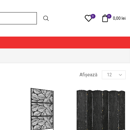
0
0
Compare
0,00
lei
Products
Afișează
per
page