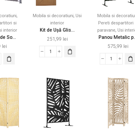
,
,
coratiuni
Mobila si decoratiuni
Usi
Mobila si decoratiu
rtitori si
interior
Pereti despartitori 
Kit de Ușă Glis...
,
i interior
paravane
Usi inter
de So...
Panou Metalic p.
251,99
lei
9
lei
575,99
lei
Cantitate
tate
Kit
Cantitate
rtina
de
Panou
Ușă
Metalic
e
Glisantă
pentru
ala
din
Intimitate
Oțel
Exterioară,
u
Carbon
122
6m
–
x
Capacitate
198
100
cm
kg