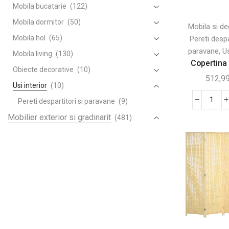
Mobila bucatarie
(122)
Mobila dormitor
(50)
Mobila si de
Mobila hol
(65)
Pereti despa
,
paravane
Us
Mobila living
(130)
Copertina 
Obiecte decorative
(10)
512,9
Usi interior
(10)
Pereti despartitori si paravane
(9)
Canti
Cope
Mobilier exterior si gradinarit
(481)
de
Bricolaj
(9)
Soar
Camping si gratare
(18)
Later
Tip
Corturi si umbrele
(106)
Rulo
Gradinarit
(100)
3x1,
Leagane banci si sezlonguri
(52)
Gri
Mobilier pentru gradina
(50)
Piscine si gonflabile
(9)