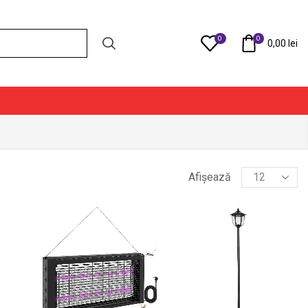
0
0
Compare
0,00
lei
Products
Afișează
per
page