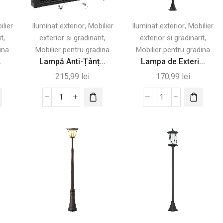
,
,
ilier
Iluminat exterior
Mobilier
Iluminat exterior
Mobilier
,
,
,
it
exterior si gradinarit
exterior si gradinarit
ina
Mobilier pentru gradina
Mobilier pentru gradina
.
Lampă Anti-Țânț...
Lampa de Exteri...
215,99
lei
170,99
lei
Cantitate
Cantitate
Lampă
Lampa
Anti-
de
Țânțari
Exterior
de
cu
Interior
6
8W
LED-
cu
uri,
Lanț
Pornire
și
Automată
Plasă
și