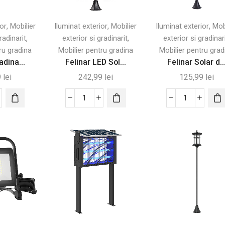
,
,
,
ior
Mobilier
Iluminat exterior
Mobilier
Iluminat exterior
Mob
,
,
radinarit
exterior si gradinarit
exterior si gradinar
ru gradina
Mobilier pentru gradina
Mobilier pentru grad
adina...
Felinar LED Sol...
Felinar Solar d..
9
lei
242,99
lei
125,99
lei
tate
Cantitate
Cantitate
ar
Felinar
Felinar
ina
LED
Solar
Solar
de
r
160
Grădină
5
cm
cu
–
LED,
Iluminare
Negru,
u
Elegantă
120cm
ant
pentru
Grădină