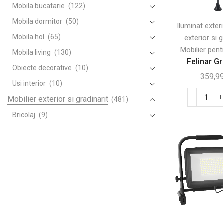
Mobila bucatarie
(122)
Mobila dormitor
(50)
Iluminat exter
Mobila hol
(65)
exterior si g
Mobilier pent
Mobila living
(130)
Felinar Gr
Obiecte decorative
(10)
359,9
Usi interior
(10)
Mobilier exterior si gradinarit
(481)
Canti
Felin
Bricolaj
(9)
Grad
Camping si gratare
(18)
LED
Corturi si umbrele
(106)
Sola
182,
Gradinarit
(100)
cm
Leagane banci si sezlonguri
(52)
–
Mobilier pentru gradina
(50)
Negr
Canapele de gradina
(1)
Eleg
Covoare de exterior
(1)