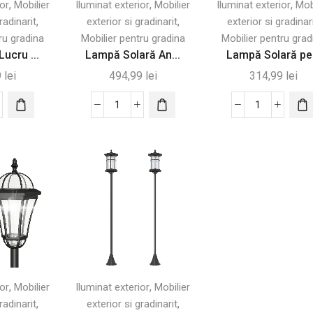
,
,
,
ior
Mobilier
Iluminat exterior
Mobilier
Iluminat exterior
Mob
,
,
radinarit
exterior si gradinarit
exterior si gradinar
ru gradina
Mobilier pentru gradina
Mobilier pentru grad
ucru ...
Lampă Solară An...
Lampă Solară pe.
9
lei
494,99
lei
314,99
lei
tate
Cantitate
Cantitate
pă
Lampă
Lampă
Solară
Solară
u
Anti-
pentru
Țânțari
Grădină,
bilă,
cu
Lumină
stentă
60
Stradală
LED-
Impermeab
mperii
uri
pentru
Grădină
,
,
ior
Mobilier
Iluminat exterior
Mobilier
,
,
radinarit
exterior si gradinarit