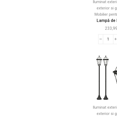
Iluminat exter
exterior si g
Cutii postale
(2)
Mobilier pent
Iluminat exterior
(12)
Lampă de L
Mese de gradina
(9)
233,9
Saltele si perne pentru exterior
(2)
Scaune de gradina
(2)
Canti
Lam
Semineu exterior
(1)
de
Set mese si scaune
(12)
Lucr
Seturi de gradina
(6)
LED
Stalpi de delimitare
(2)
Porta
Rezi
Piscine si gonflabile
(9)
la
Sere si casute de gradina
(137)
Inte
Pentru animale
(278)
Accesorii de interior pentru animale
(116)
Iluminat exter
exterior si g
Custi de exterior
(82)