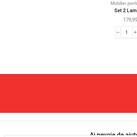
Mobilier pent
Jucarii pentru animale
(34)
Set 2 Lamp
Transport pentru animale
(21)
179,9
Pentru birou
(99)
Birouri
(25)
Canti
Set
Mobilier si accesorii de birou
(36)
2
Scaune de birou
(38)
Lamp
Pentru copii
(264)
Sola
pent
Jocuri in aer liber si sport
(46)
Gradi
Jucarii
(51)
Ilum
Mobila copii
(58)
Auto
Vehicule pentru copii
(109)
Resigilate
(335)
Decoratiuni Sarbatori
(6)
Sport si Hobby
(105)
Ai nevoie de ajut