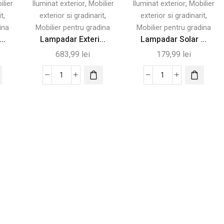
,
,
ilier
Iluminat exterior
Mobilier
Iluminat exterior
Mobilier
de
Impermeabilă
,
,
,
it
exterior si gradinarit
exterior si gradinarit
Protecție
ina
Mobilier pentru gradina
Mobilier pentru gradina
..
Lampadar Exteri...
Lampadar Solar ...
683,99
lei
179,99
lei
Cantitate
Cantitate
Lampadar
Lampadar
Exterior
Solar
Solar
pentru
cu
Exterior
Senzor
cu
PIR
6h
ilă
-
Autonomie,
Negru
Negru