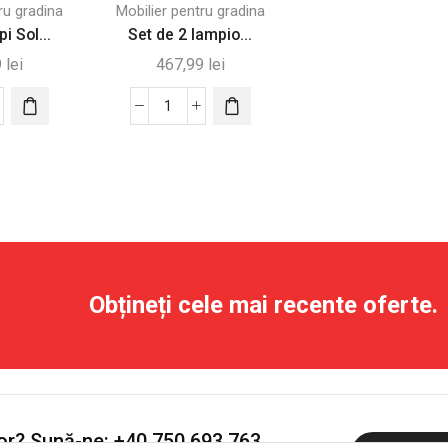
ru gradina
Mobilier pentru gradina
i Sol...
Set de 2 lampio...
9
lei
467,99
lei
tate
Cantitate
Set
de
i
2
re
lampioane
ru
solare
na,
tradiționale
inare
-
Obțineți cele mai recente oferte.
mata
Negru
or?
Sună-ne:
+40 750 693 763