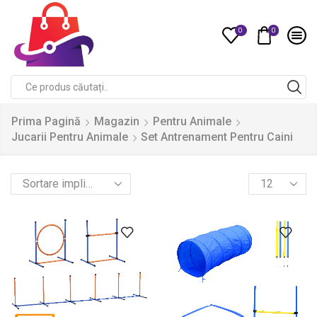
0
0
Compare
Search
input
Prima Pagină
Magazin
Pentru Animale
Jucarii Pentru Animale
Set Antrenament Pentru Caini
Products
per
page