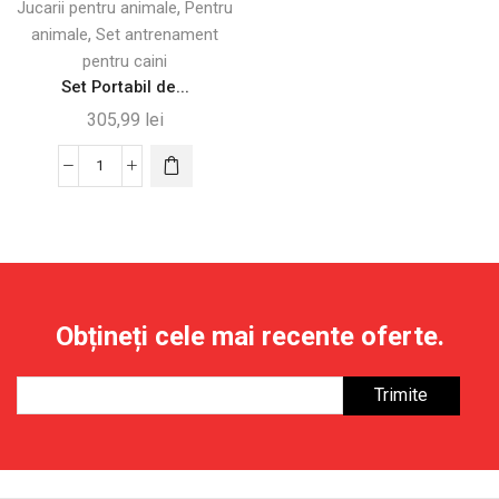
,
Jucarii pentru animale
Pentru
,
animale
Set antrenament
pentru caini
Set Portabil de...
305,99
lei
Cantitate
Set
Portabil
de
Agilitate
pentru
Obțineți cele mai recente oferte.
Câini
-
4
Piese