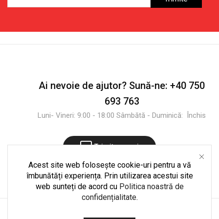
Depozitare
Maro
Ai nevoie de ajutor?
Sună-ne:
+40 750
693 763
Luni- Vineri: 9:00 - 18:00 Sâmbătă - Duminică: Închis
Trimite mesaj
Acest site web folosește cookie-uri pentru a vă
îmbunătăți experiența. Prin utilizarea acestui site
web sunteți de acord cu
Politica noastră de
confidențialitate
.