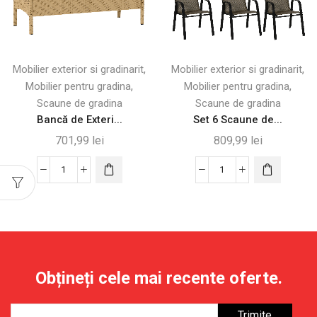
,
,
Mobilier exterior si gradinarit
Mobilier exterior si gradinarit
,
,
Mobilier pentru gradina
Mobilier pentru gradina
Scaune de gradina
Scaune de gradina
Bancă de Exteri...
Set 6 Scaune de...
701,99
lei
809,99
lei
Cantitate
Cantitate
Bancă
Set
de
6
Exterior
Scaune
cu
de
Măsuță
Gradina
Obțineți cele mai recente oferte.
Rabatabilă
Stivuibile
și
din
Spațiu
Metal,