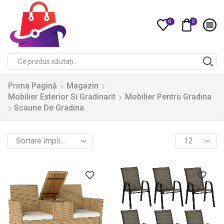
0
0
Compare
Search
input
Prima Pagină
Magazin
Mobilier Exterior Si Gradinarit
Mobilier Pentru Gradina
Scaune De Gradina
Products
per
page