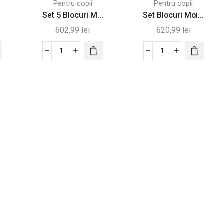
Pentru copii
Pentru copii
3
.
Set 5 Blocuri M...
Set Blocuri Moi...
Ani
602,99
lei
620,99
lei
-
Desigilat
Cantitate
Cantitate
Set
Set
5
Blocuri
Blocuri
Moi
Moi
pentru
pentru
Copii
Copii
–
1.5-
4
8
Piese
Ani
Multicolore
Multicolor