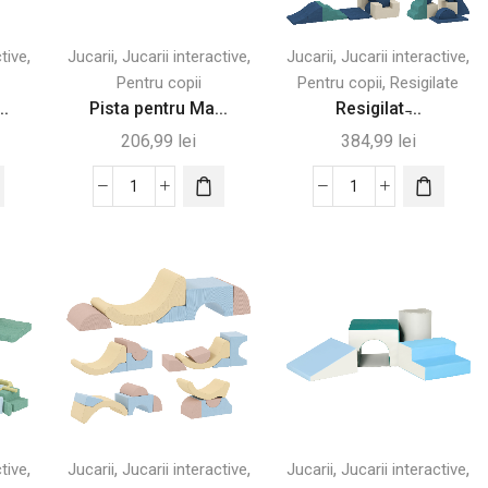
,
,
,
,
,
ctive
Jucarii
Jucarii interactive
Jucarii
Jucarii interactive
,
Pentru copii
Pentru copii
Resigilate
..
Pista pentru Ma...
Resigilat ̵...
206,99
lei
384,99
lei
Cantitate
Cantitate
Pista
Resigilat
pentru
-
Mașini
Set
cu
7
Efecte
Blocuri
Luminoase
Construcții
pentru
Moi
Copii
pentru
Copii
până
,
,
,
,
,
ctive
Jucarii
Jucarii interactive
Jucarii
Jucarii interactive
la