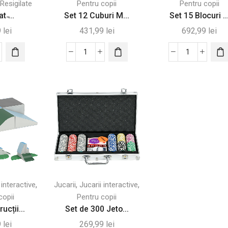
Resigilate
Pentru copii
Pentru copii
t ̵...
Set 12 Cuburi M...
Set 15 Blocuri ..
9
lei
431,99
lei
692,99
lei
tate
Cantitate
Cantitate
ilat
Set
Set
12
15
Cuburi
Blocuri
ri
Moi
de
de
Construcții
ru
Jucărie
Moi
i
pentru
cu
Copii
200
12-
Mingi
e,
36
Colorate
,
,
,
 interactive
Jucarii
Jucarii interactive
color,
Luni
copii
Pentru copii
ucții...
Set de 300 Jeto...
9
lei
269,99
lei