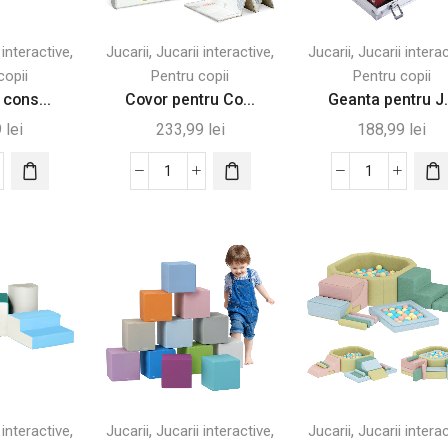
,
,
,
,
 interactive
Jucarii
Jucarii interactive
Jucarii
Jucarii intera
copii
Pentru copii
Pentru copii
 cons...
Covor pentru Co...
Geanta pentru J.
9
lei
233,99
lei
188,99
lei
tate
Cantitate
Cantitate
ri
Covor
Geanta
pentru
pentru
trucție
Copii
Jocuri
cu
de
Alfabet
Poker
mă
și
cu
ru
Suprafață
200
Impermeabilă
Jetoane
200x180
din
Aluminiu
,
,
,
,
 interactive
Jucarii
Jucarii interactive
Jucarii
Jucarii intera