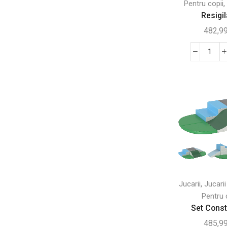
,
Pentru copii
Resigila
Pentru animale
(278)
482,9
Accesorii de interior pentru animale
(116)
Custi de exterior
(82)
Canti
Jucarii pentru animale
(34)
Resig
Transport pentru animale
(21)
-
Set
Pentru birou
(99)
Blocu
Birouri
(25)
Moi
Mobilier si accesorii de birou
(36)
pent
Copi
Scaune de birou
(38)
–
Pentru copii
(264)
4
Jocuri in aer liber si sport
(46)
Pies
,
Jucarii
Jucarii
Multi
Jucarii
(51)
Pentru 
1–
Balansoare
(21)
Set Constr
3
485,9
Bucatarii pentru copii
(8)