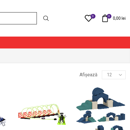
0
0
Compare
0,00
lei
Products
Afișează
per
page