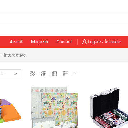
Search
input
Acasă
Magazin
Contact
Logare / Înscriere
i Interactive