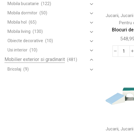
Mobila bucatarie
(122)
Mobila dormitor
(50)
,
Jucarii
Jucarii
Mobila hol
(65)
Pentru 
Blocuri de
Mobila living
(130)
548,9
Obiecte decorative
(10)
Usi interior
(10)
Canti
Mobilier exterior si gradinarit
(481)
Blocu
de
Bricolaj
(9)
cons
Camping si gratare
(18)
XL
Corturi si umbrele
(106)
din
spu
Gradinarit
(100)
pent
Leagane banci si sezlonguri
(52)
copii
Mobilier pentru gradina
(50)
Piscine si gonflabile
(9)
,
Jucarii
Jucarii
Sere si casute de gradina
(137)