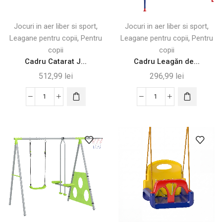
Siguranță
,
,
Jocuri in aer liber si sport
Jocuri in aer liber si sport
,
,
Leagane pentru copii
Pentru
Leagane pentru copii
Pentru
copii
copii
Cadru Catarat J...
Cadru Leagăn de...
512,99
lei
296,99
lei
Cantitate
Cantitate
Cadru
Cadru
Catarat
Leagăn
Jungle
de
Gym
Grădină
6
din
ft
Oțel,
din
Anti-
Otel
UV,
Rezistent
Gri
la