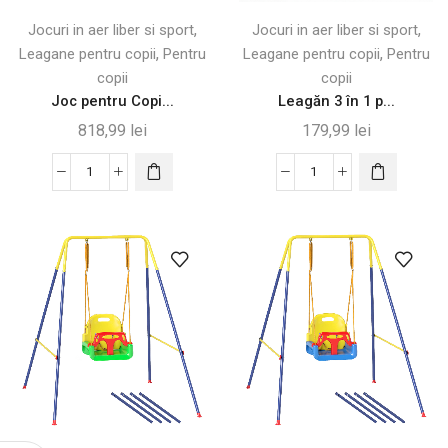
Rugina
,
,
Jocuri in aer liber si sport
Jocuri in aer liber si sport
,
,
Leagane pentru copii
Pentru
Leagane pentru copii
Pentru
copii
copii
Joc pentru Copi...
Leagăn 3 în 1 p...
818,99
lei
179,99
lei
Cantitate
Cantitate
Joc
Leagăn
pentru
3
Copii
în
4
1
în
pentru
1
Copii
cu
-
Leagăne,
Sigur
Coș
și
și
Versatil
Poartă