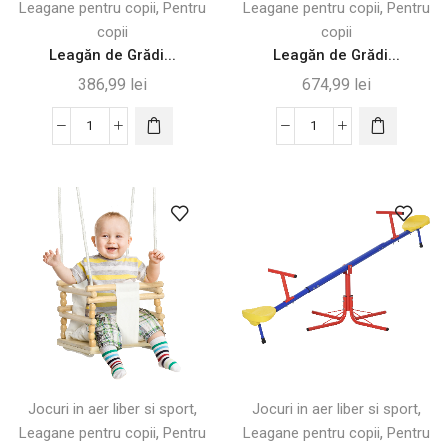
,
,
Leagane pentru copii
Pentru
Leagane pentru copii
Pentru
copii
copii
Leagăn de Grădi...
Leagăn de Grădi...
386,99
lei
674,99
lei
Cantitate
Cantitate
Leagăn
Leagăn
de
de
Grădină
Grădină
2
3
în
în
1
1
pentru
pentru
Copii,
Copii
Multicolor
cu
Coș
și
,
,
Jocuri in aer liber si sport
Jocuri in aer liber si sport
Poartă
,
,
Leagane pentru copii
Pentru
Leagane pentru copii
Pentru