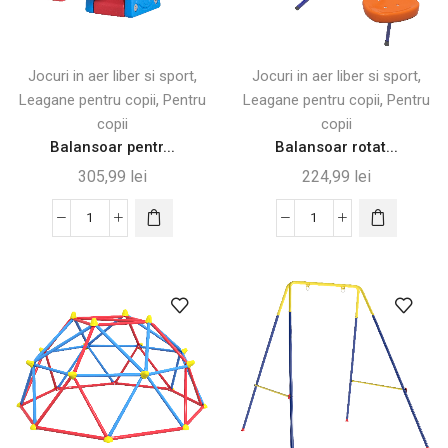
,
,
Jocuri in aer liber si sport
Jocuri in aer liber si sport
,
,
Leagane pentru copii
Pentru
Leagane pentru copii
Pentru
copii
copii
Balansoar pentr...
Balansoar rotat...
305,99
lei
224,99
lei
Cantitate
Cantitate
Balansoar
Balansoar
pentru
rotativ
Copii
360°
1-
pentru
4
copii
Ani
3-
–
8
Distracție
ani
și