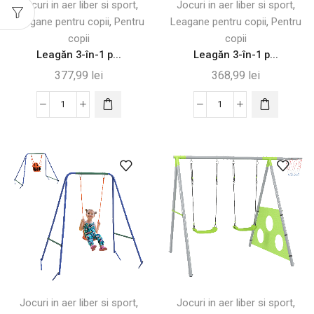
,
,
Jocuri in aer liber si sport
Jocuri in aer liber si sport
de
,
,
Leagane pentru copii
Pentru
Leagane pentru copii
Pentru
Fotbal
copii
copii
Leagăn 3-în-1 p...
Leagăn 3-în-1 p...
377,99
lei
368,99
lei
Cantitate
Cantitate
Leagăn
Leagăn
3-
3-
în-
în-
1
1
pentru
pentru
Bebeluși
Copii
-
-
Interior
Reglabil
și
și
Exterior,
Pliabil
Verde
,
,
Jocuri in aer liber si sport
Jocuri in aer liber si sport