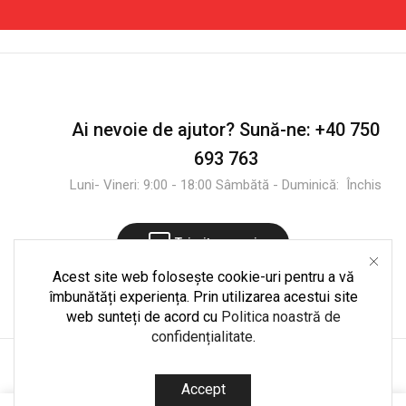
Ai nevoie de ajutor?
Sună-ne:
+40 750
693 763
Luni- Vineri: 9:00 - 18:00 Sâmbătă - Duminică: Închis
Trimite mesaj
Acest site web folosește cookie-uri pentru a vă
îmbunătăți experiența. Prin utilizarea acestui site
web sunteți de acord cu
Politica noastră de
confidențialitate
.
Copyright © 2025
CultShop.ro
. Dezvoltare și mentenanță
Accept
codedpro.ro