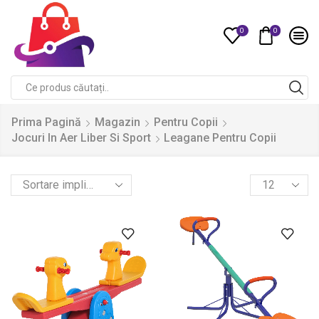
0
0
Compare
Search
input
Prima Pagină
Magazin
Pentru Copii
Jocuri In Aer Liber Si Sport
Leagane Pentru Copii
Products
per
page