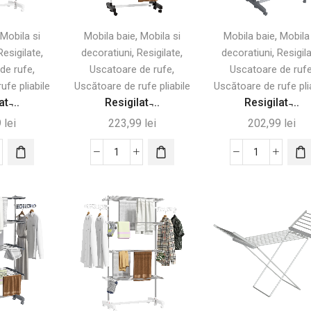
,
,
,
Mobila si
Mobila baie
Mobila si
Mobila baie
Mobila
,
,
,
,
Resigilate
decoratiuni
Resigilate
decoratiuni
Resigil
,
,
de rufe
Uscatoare de rufe
Uscatoare de ruf
ufe pliabile
Uscătoare de rufe pliabile
Uscătoare de rufe pli
t ̵...
Resigilat ̵...
Resigilat ̵...
9
lei
223,99
lei
202,99
lei
tate
Cantitate
Cantitate
ilat
Resigilat
Resigilat
-
-
tor
Uscător
Uscător
Pliabil
Vertical
de
cu
cal
Rufe
3
il
cu
Niveluri
6
Reglabile,
Roți
Gri