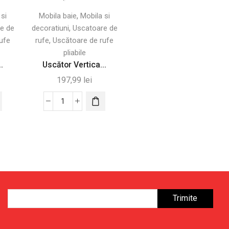
,
 si
Mobila baie
Mobila si
,
e de
decoratiuni
Uscatoare de
,
ufe
rufe
Uscătoare de rufe
pliabile
.
Uscător Vertica...
197,99
lei
Cantitate
Uscător
Vertical
Extensibil
cu
Roți
și
Raft
pentru
Încălțăminte