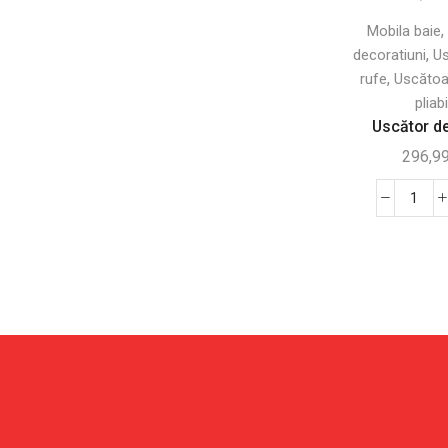
Roți
Mobilier exterior si gradinarit
(481)
Mobila baie
și
,
decoratiuni
Us
Bricolaj
(9)
4
,
rufe
Uscătoa
Raftu
Camping si gratare
(18)
pliabi
-
Corturi si umbrele
(106)
Uscător de
Desig
Gradinarit
(100)
296,9
Leagane banci si sezlonguri
(52)
Canti
Mobilier pentru gradina
(50)
Uscă
Piscine si gonflabile
(9)
de
Sere si casute de gradina
(137)
Rufe
Pliab
Pentru animale
(278)
cu
Accesorii de interior pentru animale
(116)
6
Custi de exterior
(82)
Roți
și
Jucarii pentru animale
(34)
4
Transport pentru animale
(21)