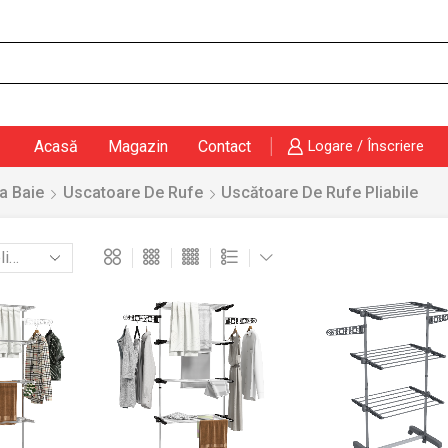
Search
input
Acasă
Magazin
Contact
Logare / Înscriere
a Baie
Uscatoare De Rufe
Uscătoare De Rufe Pliabile