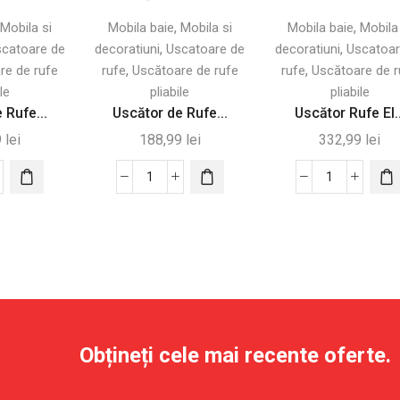
și
și
,
,
,
Mobila si
Mobila baie
Mobila si
Mobila baie
Mobila
4
Argintiu
,
,
catoare de
decoratiuni
Uscatoare de
decoratiuni
Uscatoar
Rafturi
-
,
,
re de rufe
rufe
Uscătoare de rufe
rufe
Uscătoare de r
ri
Reglabile
Desigilat
le
pliabile
pliabile
-
 Rufe...
Uscător de Rufe...
Uscător Rufe El..
ilat
Desigilat
9
lei
188,99
lei
332,99
lei
tate
Cantitate
Cantitate
tor
Uscător
Uscător
de
Rufe
Rufe
Electric
il
Vertical
Pliabil
Pliabil
cu
cu
Aripi
6
Extensibile
Obțineți cele mai recente oferte.
Roți
și