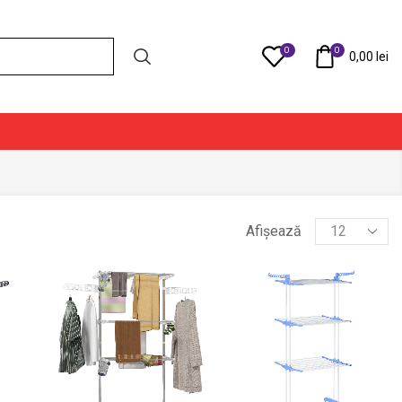
0
0
Compare
0,00
lei
Products
Afișează
per
page