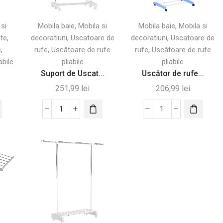
,
,
 si
Mobila baie
Mobila si
Mobila baie
Mobila si
,
,
,
ate
decoratiuni
Uscatoare de
decoratiuni
Uscatoare de
,
,
,
e
rufe
Uscătoare de rufe
rufe
Uscătoare de rufe
abile
pliabile
pliabile
Suport de Uscat...
Uscător de rufe...
251,99
lei
206,99
lei
Cantitate
Cantitate
Suport
Uscător
de
de
Uscat
rufe
Rufe
extensibil
Inox,
cu
3
4
Etaje
niveluri
Reglabile
și
roți