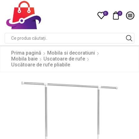
0
0
Compare
Search
input
Prima pagină
Mobila si decoratiuni
Mobila baie
Uscatoare de rufe
Uscătoare de rufe pliabile