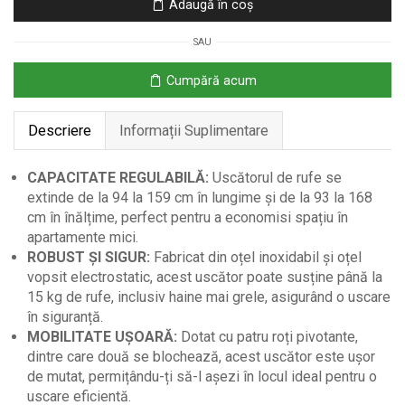
Adaugă în coș
Extensibil
cu
SAU
Roți
și
Cumpără acum
Raft
pentru
Descriere
Informații Suplimentare
Încălțăminte
CAPACITATE REGULABILĂ:
Uscătorul de rufe se
extinde de la 94 la 159 cm în lungime și de la 93 la 168
cm în înălțime, perfect pentru a economisi spațiu în
apartamente mici.
ROBUST ȘI SIGUR:
Fabricat din oțel inoxidabil și oțel
vopsit electrostatic, acest uscător poate susține până la
15 kg de rufe, inclusiv haine mai grele, asigurând o uscare
în siguranță.
MOBILITATE UȘOARĂ:
Dotat cu patru roți pivotante,
dintre care două se blochează, acest uscător este ușor
de mutat, permițându-ți să-l așezi în locul ideal pentru o
uscare eficientă.