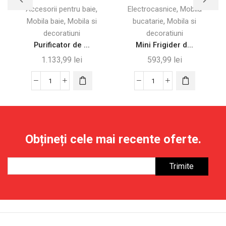
,
,
Accesorii pentru baie
Electrocasnice
Mobila
,
,
Mobila baie
Mobila si
bucatarie
Mobila si
decoratiuni
decoratiuni
Purificator de ...
Mini Frigider d...
1.133,99
lei
593,99
lei
Cantitate
Cantitate
Purificator
Mini
de
Frigider
aer
de
cu
Masă
Obțineți cele mai recente oferte.
filtru
46L
HEPA,
cu
32,7
Compartiment
x
pentru
22
Gheață
x
55,8