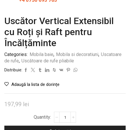
+4 0750 693 763
Uscător Vertical Extensibil
cu Roți și Raft pentru
Încălțăminte
Categories:
Mobila baie
,
Mobila si decoratiuni
,
Uscatoare
de rufe
,
Uscătoare de rufe pliabile
Distribuie:
Adaugă la lista de dorințe
197,99
lei
Cantitate
Uscător
Vertical