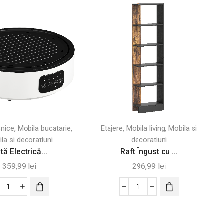
,
,
,
,
snice
Mobila bucatarie
Etajere
Mobila living
Mobila si
la si decoratiuni
decoratiuni
ită Electrică...
Raft Îngust cu ...
359,99
lei
296,99
lei
Cantitate
Cantitate
Plită
Raft
Electrică
Îngust