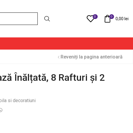
0
0
Compare
0,00
lei
Reveniți la pagina anterioară
ză Înălțată, 8 Rafturi și 2
ila si decoratiuni