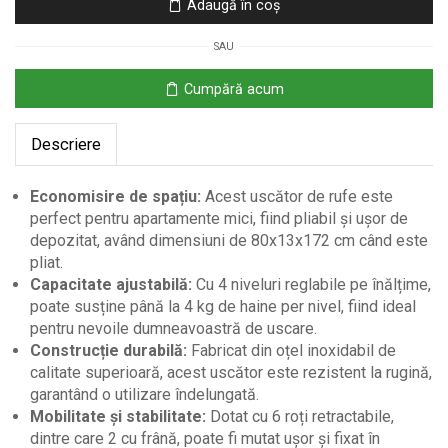
Adaugă în coș
Uscător
de
SAU
Rufe
Vertical
Cumpără acum
Pliabil
cu
Descriere
6
Roți
și
Economisire de spațiu:
Acest uscător de rufe este
4
perfect pentru apartamente mici, fiind pliabil și ușor de
Rafturi
depozitat, având dimensiuni de 80x13x172 cm când este
-
pliat.
Desigilat
Capacitate ajustabilă:
Cu 4 niveluri reglabile pe înălțime,
poate susține până la 4 kg de haine per nivel, fiind ideal
pentru nevoile dumneavoastră de uscare.
Construcție durabilă:
Fabricat din oțel inoxidabil de
calitate superioară, acest uscător este rezistent la rugină,
garantând o utilizare îndelungată.
Mobilitate și stabilitate:
Dotat cu 6 roți retractabile,
dintre care 2 cu frână, poate fi mutat ușor și fixat în