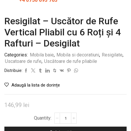
+4 0750 693 763
Resigilat – Uscător de Rufe
Vertical Pliabil cu 6 Roți și 4
Rafturi – Desigilat
Categories:
Mobila baie
,
Mobila si decoratiuni
,
Resigilate
,
Uscatoare de rufe
,
Uscătoare de rufe pliabile
Distribuie:
Adaugă la lista de dorințe
146,99
lei
Cantitate
Resigilat
-