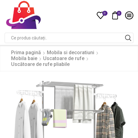
0
0
Compare
Search
input
Prima pagină
Mobila si decoratiuni
Mobila baie
Uscatoare de rufe
Uscătoare de rufe pliabile