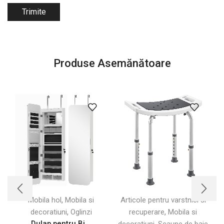
Produse Asemănătoare
,
Mobila hol
Mobila si
Articole pentru varstnici si
,
,
decoratiuni
Oglinzi
recuperare
Mobila si
Dulap pentru Bi...
,