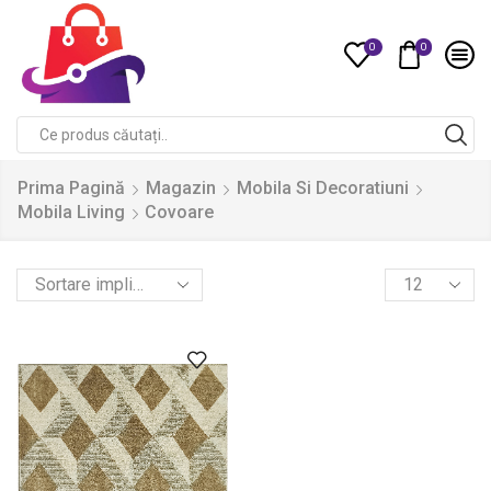
0
0
Compare
Search
input
Prima Pagină
Magazin
Mobila Si Decoratiuni
Mobila Living
Covoare
Products
per
page