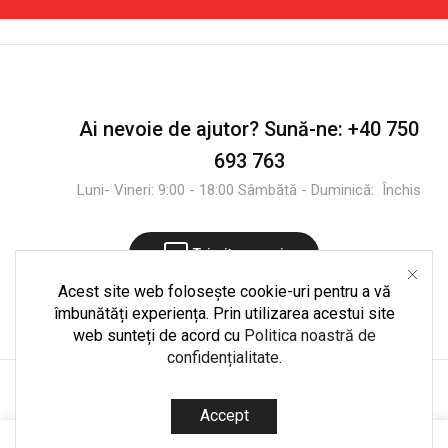
Ai nevoie de ajutor?
Sună-ne:
+40 750
693 763
Luni- Vineri: 9:00 - 18:00 Sâmbătă - Duminică: Închis
Trimite mesaj
Acest site web folosește cookie-uri pentru a vă
îmbunătăți experiența. Prin utilizarea acestui site
web sunteți de acord cu
Politica noastră de
confidențialitate
.
Copyright © 2025
CultShop.ro
. Dezvoltare și mentenanță
Accept
codedpro.ro