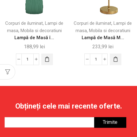
,
,
Corpuri de iluminat
Lampi de
Corpuri de iluminat
Lampi de
,
,
masa
Mobila si decoratiuni
masa
Mobila si decoratiuni
Lampă de Masă î...
Lampă de Masă M...
188,99
lei
233,99
lei
Cantitate
Cantitate
Lampă
Lampă
de
de
Masă
Masă
în
Modernă
Formă
cu
Obțineți cele mai recente oferte.
de
Abajur
Lună
din
cu
Sticlă,
Iluminare
Aur
Reglabilă