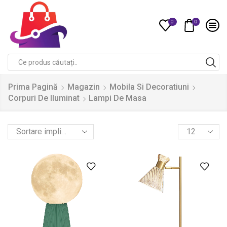
0
0
Compare
Search
input
Prima Pagină
Magazin
Mobila Si Decoratiuni
Corpuri De Iluminat
Lampi De Masa
Products
per
page