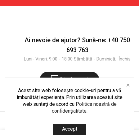
Ai nevoie de ajutor?
Sună-ne:
+40 750
693 763
Luni- Vineri: 9:00 - 18:00 Sâmbătă - Duminică: Închis
Trimite mesaj
Acest site web folosește cookie-uri pentru a vă
îmbunătăți experiența. Prin utilizarea acestui site
web sunteți de acord cu
Politica noastră de
confidențialitate
.
Copyright © 2025
CultShop.ro
. Dezvoltare și mentenanță
Accept
codedpro.ro