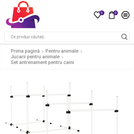
0
0
Compare
Search
input
Prima pagină
Pentru animale
Jucarii pentru animale
Set antrenament pentru caini