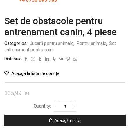
+4 0750 693 763
Set de obstacole pentru
antrenament canin, 4 piese
Categories:
Jucarii pentru animale
,
Pentru animale
,
Set
antrenament pentru caini
Distribuie:
Adaugă la lista de dorințe
305,99
lei
Cantitate
Set
de
Adaugă în coș
obstacole
pentru