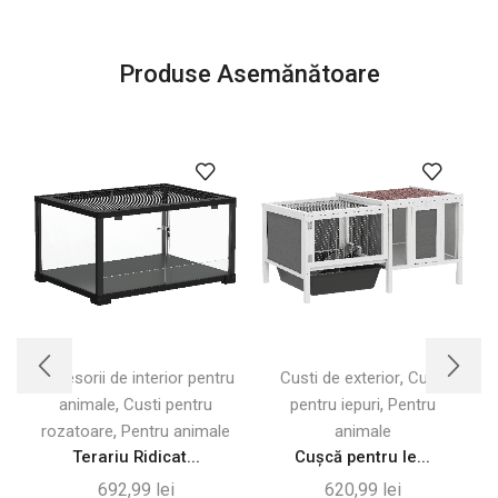
Produse Asemănătoare
,
Accesorii de interior pentru
Custi de exterior
Custi
A
,
,
animale
Custi pentru
pentru iepuri
Pentru
,
rozatoare
Pentru animale
animale
Terariu Ridicat...
Cușcă pentru Ie...
692,99
lei
620,99
lei