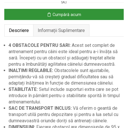
SAU
antrenament
canin,
Cumpără acum
4
piese
Descriere
Informații Suplimentare
4 OBSTACOLE PENTRU SARI:
Acest set complet de
antrenament pentru câini este ideal pentru a-i învăța să
sară. Începeți cu un obstacol și adăugați treptat altele
pentru a îmbunătăți agilitatea câinelui dumneavoastră.
INALTIMI REGLABILE:
Obstacolele sunt ajustabile,
permițându-vă să creșteți gradual dificultatea sau să
adaptați înălțimea în funcție de dimensiunea câinelui.
STABILITATE:
Setul include suporturi extra care se pot
introduce în pământ pentru o stabilitate sporită în timpul
antrenamentului.
SAC DE TRANSPORT INCLUS:
Vă oferim o geantă de
transport utilă pentru depozitare și pentru a lua setul cu
dumneavoastră oriunde doriți să antrenați câinele.
DIMENSIUNI:
Fiecare obstacol are dimensiunile de 95 x