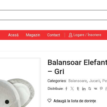
Search
input
Acasă
Magazin
Contact
Logare / Înscriere
Balansoar Elefan
– Gri
Categories:
Balansoare
,
Jucarii
,
Pe
Distribuie:
Adaugă la lista de dorințe