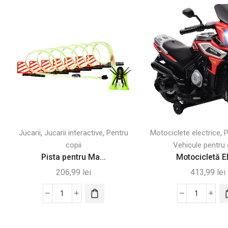
,
,
,
Jucarii
Jucarii interactive
Pentru
Motociclete electrice
P
copii
Vehicule pentru 
Pista pentru Ma...
Motocicletă El
206,99
lei
413,99
lei
Cantitate
Cantitate
Pista
Motocicl
pentru
Electrică