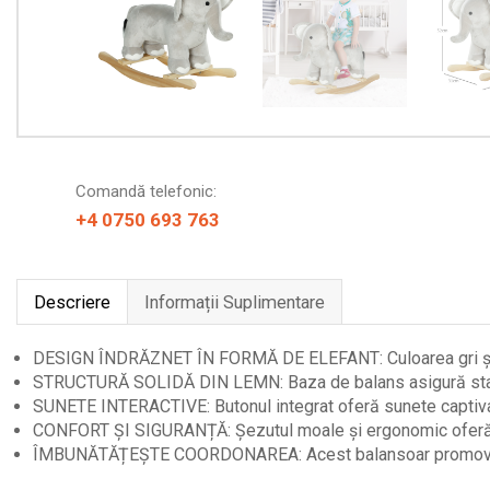
Comandă telefonic:
+4 0750 693 763
Descriere
Informații Suplimentare
DESIGN ÎNDRĂZNET ÎN FORMĂ DE ELEFANT: Culoarea gri și detal
STRUCTURĂ SOLIDĂ DIN LEMN: Baza de balans asigură stabilita
SUNETE INTERACTIVE: Butonul integrat oferă sunete captivante
CONFORT ȘI SIGURANȚĂ: Șezutul moale și ergonomic oferă supo
ÎMBUNĂTĂȚEȘTE COORDONAREA: Acest balansoar promovează ec