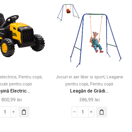
,
,
,
electrice
Pentru copii
Jocuri in aer liber si sport
Leagane
,
cule pentru copii
pentru copii
Pentru copii
ină Electric...
Leagăn de Grădi...
800,99
lei
386,99
lei
Cantitate
Cantitate
Mașină
Leagăn
Electrică
de