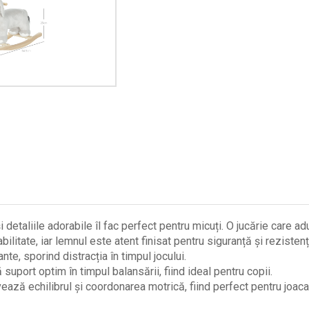
iile adorabile îl fac perfect pentru micuți. O jucărie care adu
te, iar lemnul este atent finisat pentru siguranță și rezistenț
, sporind distracția în timpul jocului.
rt optim în timpul balansării, fiind ideal pentru copii.
hilibrul și coordonarea motrică, fiind perfect pentru joaca 