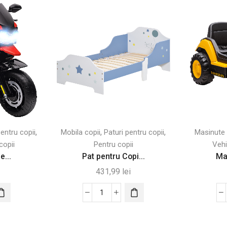
,
,
,
entru copii
Mobila copii
Paturi pentru copii
Masinute 
copii
Pentru copii
Vehi
e...
Pat pentru Copi...
Maș
431,99
lei
Cantitate
etă
Pat
pentru