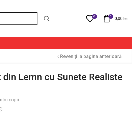
0
0
Compare
0,00
lei
Reveniți la pagina anterioară
t din Lemn cu Sunete Realiste
ntru copii