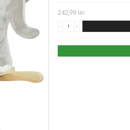
242,99
lei
Cantitate
Balansoar
Elefant
din
Lemn
cu
Sunete
Realiste
-
Gri