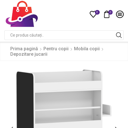
0
0
Compare
Search
input
Prima pagină
Pentru copii
Mobila copii
Depozitare jucarii