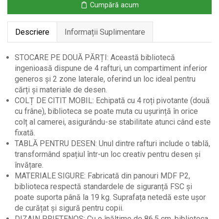
Cumpără acum
cu
Roți
Descriere
Informații Suplimentare
și
Tablă
Neagră
STOCARE PE DOUĂ PĂRȚI: Această bibliotecă
ingenioasă dispune de 4 rafturi, un compartiment inferior
generos și 2 zone laterale, oferind un loc ideal pentru
cărți și materiale de desen.
COLȚ DE CITIT MOBIL: Echipată cu 4 roți pivotante (două
cu frâne), biblioteca se poate muta cu ușurință în orice
colț al camerei, asigurându-se stabilitate atunci când este
fixată.
TABLĂ PENTRU DESEN: Unul dintre rafturi include o tablă,
transformând spațiul într-un loc creativ pentru desen și
învățare.
MATERIALE SIGURE: Fabricată din panouri MDF P2,
biblioteca respectă standardele de siguranță FSC și
poate suporta până la 19 kg. Suprafața netedă este ușor
de curățat și sigură pentru copii.
DIZAIN PRIETENOS: Cu o înălțime de 86,5 cm, biblioteca