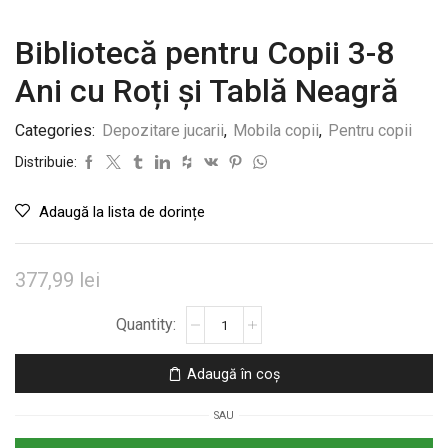
Bibliotecă pentru Copii 3-8
Ani cu Roți și Tablă Neagră
Categories:
Depozitare jucarii
,
Mobila copii
,
Pentru copii
Distribuie:
Adaugă la lista de dorințe
377,99
lei
Cantitate
Bibliotecă
pentru
Adaugă în coș
Copii
3-
SAU
8
Ani