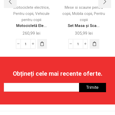
,
Motociclete electrice
Mese si scaune pentru
,
,
,
Pentru copii
Vehicule
copii
Mobila copii
Pentru
pentru copii
copii
Motocicletă Ele...
Set Masa și Sca...
260,99
lei
305,99
lei
Cantitate
Cantitate
Motocicletă
Set
Electrică
Masa
6V
și
pentru
Scaune
Obțineți cele mai recente oferte.
Copii
Reglabile
3-
pentru
6
Copii
Ani,
6-
Neagră
12
Ani