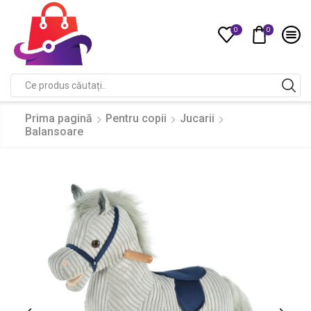
0
0
Compare
Search
input
Prima pagină
Pentru copii
Jucarii
Balansoare