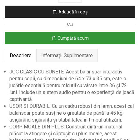
Cal
Balansoar
Adaugă în coș
Interactiv
pentru
SAU
Copii
–
Cumpără acum
Gri,
36–
Descriere
Informații Suplimentare
72
Luni
JOC CLASIC CU SUNETE: Acest balansoar interactiv
pentru copii, cu dimensiuni de 64 x 73 x 35 cm, este o
jucărie esențială pentru micuții cu vârste între 36 și 72
luni. Include un sistem audio pentru o experiență de joacă
captivantă.
USOR SI DURABIL: Cu un cadru robust din lemn, acest cal
balansoar poate susține o greutate de până la 45 kg,
asigurând siguranța și stabilitatea în timpul utilizării.
CORP MOALE DIN PLUS: Construit dintr-un material
plăcut la atingere și căptușit cu plus moale, acest