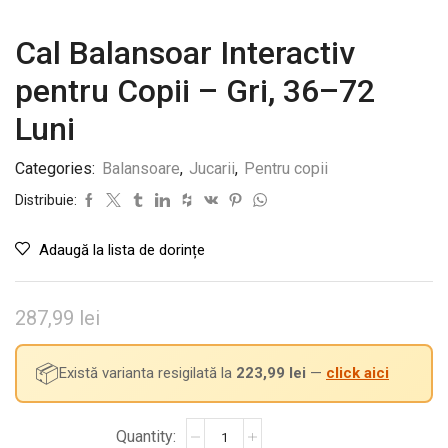
Cal Balansoar Interactiv
pentru Copii – Gri, 36–72
Luni
Categories:
Balansoare
,
Jucarii
,
Pentru copii
Distribuie:
Adaugă la lista de dorințe
287,99
lei
📦
Există varianta resigilată la
223,99
lei
—
click aici
Cantitate