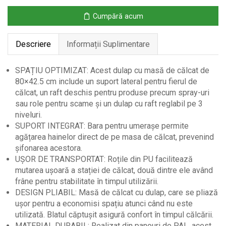
–
Cumpără acum
3
Rafturi
Descriere
Informații Suplimentare
&
Suport
pentru
SPAȚIU OPTIMIZAT: Acest dulap cu masă de călcat de
Rufe
80×42.5 cm include un suport lateral pentru fierul de
călcat, un raft deschis pentru produse precum spray-uri
sau role pentru scame și un dulap cu raft reglabil pe 3
niveluri.
SUPORT INTEGRAT: Bara pentru umerașe permite
agățarea hainelor direct de pe masa de călcat, prevenind
șifonarea acestora.
UȘOR DE TRANSPORTAT: Roțile din PU facilitează
mutarea ușoară a stației de călcat, două dintre ele având
frâne pentru stabilitate în timpul utilizării.
DESIGN PLIABIL: Masă de călcat cu dulap, care se pliază
ușor pentru a economisi spațiu atunci când nu este
utilizată. Blatul căptușit asigură confort în timpul călcării.
MATERIAL DURABIL: Realizat din panouri de PAL, acest