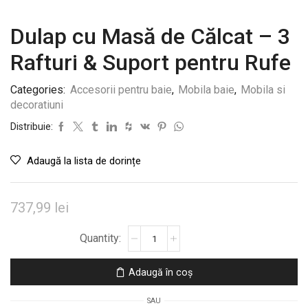
Dulap cu Masă de Călcat – 3
Rafturi & Suport pentru Rufe
Categories:
Accesorii pentru baie
,
Mobila baie
,
Mobila si
decoratiuni
Distribuie:
Adaugă la lista de dorințe
737,99
lei
Cantitate
Dulap
cu
Adaugă în coș
Masă
de
SAU
Călcat