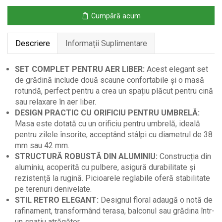
din
Cumpără acum
Aluminiu
cu
Descriere
Informații Suplimentare
2
Scaune
SET COMPLET PENTRU AER LIBER:
Acest elegant set
de grădină include două scaune confortabile și o masă
rotundă, perfect pentru a crea un spațiu plăcut pentru cină
sau relaxare în aer liber.
DESIGN PRACTIC CU ORIFICIU PENTRU UMBRELĂ:
Masa este dotată cu un orificiu pentru umbrelă, ideală
pentru zilele însorite, acceptând stâlpi cu diametrul de 38
mm sau 42 mm.
STRUCTURĂ ROBUSTĂ DIN ALUMINIU:
Construcția din
aluminiu, acoperită cu pulbere, asigură durabilitate și
rezistență la rugină. Picioarele reglabile oferă stabilitate
pe terenuri denivelate.
STIL RETRO ELEGANT:
Designul floral adaugă o notă de
rafinament, transformând terasa, balconul sau grădina într-
un spațiu atrăgător.