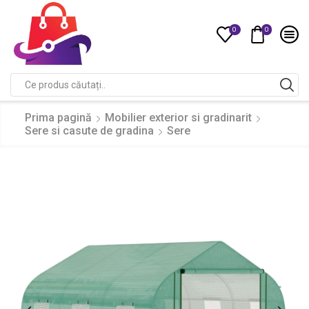
0
0
Compare
Search
input
Prima pagină
Mobilier exterior si gradinarit
Sere si casute de gradina
Sere