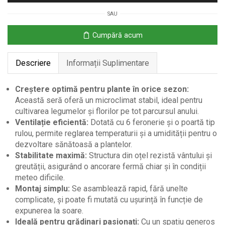
Protecție
SAU
PE
și
Cumpără acum
Structură
din
Descriere
Informații Suplimentare
Oțel,
347x300x200
cm
Creștere optimă pentru plante în orice sezon:
Această seră oferă un microclimat stabil, ideal pentru
cultivarea legumelor și florilor pe tot parcursul anului.
Ventilație eficientă:
Dotată cu 6 feronerie și o poartă tip
rulou, permite reglarea temperaturii și a umidității pentru o
dezvoltare sănătoasă a plantelor.
Stabilitate maximă:
Structura din oțel rezistă vântului și
greutății, asigurând o ancorare fermă chiar și în condiții
meteo dificile.
Montaj simplu:
Se asamblează rapid, fără unelte
complicate, și poate fi mutată cu ușurință în funcție de
expunerea la soare.
Ideală pentru grădinari pasionați:
Cu un spațiu generos