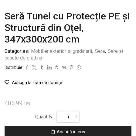
Seră Tunel cu Protecție PE și
Structură din Oțel,
347x300x200 cm
Categories:
Mobilier exterior si gradinarit
,
Sere
,
Sere si
casute de gradina
Distribuie:
Adaugă la lista de dorințe
485,99
lei
Cantitate
Seră
Tunel
Adaugă în coș
cu