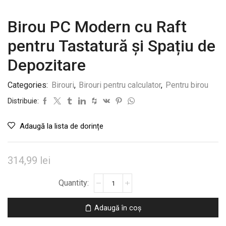
Birou PC Modern cu Raft
pentru Tastatură și Spațiu de
Depozitare
Categories:
Birouri
,
Birouri pentru calculator
,
Pentru birou
Distribuie:
Adaugă la lista de dorințe
314,99
lei
Cantitate
Birou
PC
Adaugă în coș
Modern
cu