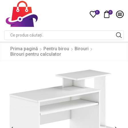
0
0
Compare
Search
input
Prima pagină
Pentru birou
Birouri
Birouri pentru calculator