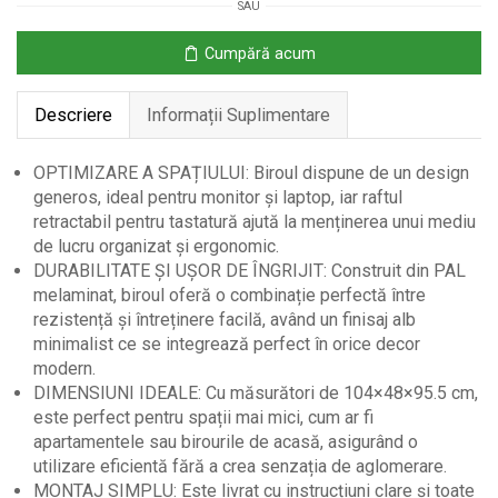
SAU
Raft
pentru
Cumpără acum
Tastatură
și
Descriere
Informații Suplimentare
Spațiu
de
Depozitare
OPTIMIZARE A SPAȚIULUI: Biroul dispune de un design
generos, ideal pentru monitor și laptop, iar raftul
retractabil pentru tastatură ajută la menținerea unui mediu
de lucru organizat și ergonomic.
DURABILITATE ȘI UȘOR DE ÎNGRIJIT: Construit din PAL
melaminat, biroul oferă o combinație perfectă între
rezistență și întreținere facilă, având un finisaj alb
minimalist ce se integrează perfect în orice decor
modern.
DIMENSIUNI IDEALE: Cu măsurători de 104×48×95.5 cm,
este perfect pentru spații mai mici, cum ar fi
apartamentele sau birourile de acasă, asigurând o
utilizare eficientă fără a crea senzația de aglomerare.
MONTAJ SIMPLU: Este livrat cu instrucțiuni clare și toate