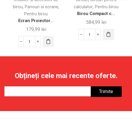
,
,
,
birou
Panouri si ecrane
calculator
Pentru birou
Birou Compact c...
Pentru birou
Ecran Proiector...
584,99
lei
179,99
lei
Cantitate
Cantitate
Birou
Ecran
Compact
Proiector
cu
120
Rafturi
Inch
și
Obțineți cele mai recente oferte.
4K/8K
Blat
HD,
Pliabil,
Reglabil
Alb
și
Lavabil