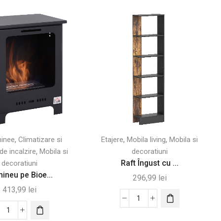
,
,
,
inee
Climatizare si
Etajere
Mobila living
Mobila si
,
de incalzire
Mobila si
decoratiuni
Raft Îngust cu ...
decoratiuni
ineu pe Bioe...
296,99
lei
413,99
lei
Cantitate
Cantitate
Raft