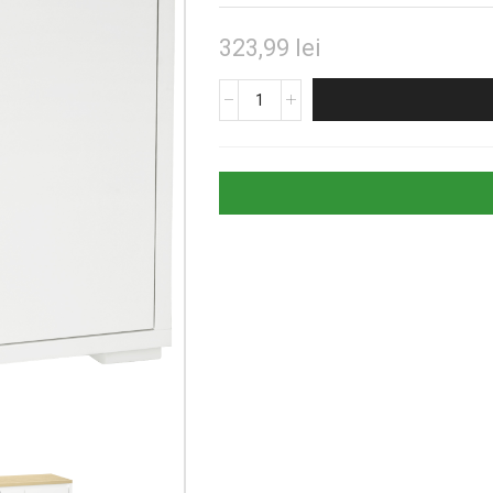
323,99
lei
Cantitate
Bufet
Alb
cu
Uși
Duble
și
Raft
Reglabil
pentru
Depozitare