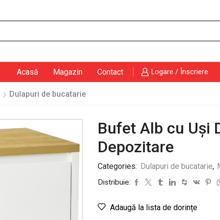
Search
input
Acasă
Magazin
Contact
Logare / Înscriere
Dulapuri de bucatarie
Bufet Alb cu Uși 
Depozitare
Categories:
Dulapuri de bucatarie
,
Distribuie:
Adaugă la lista de dorințe