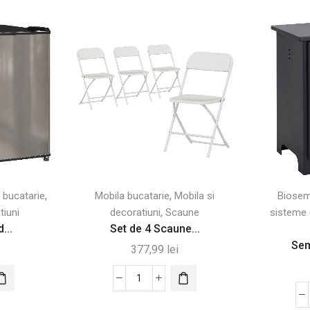
,
,
 bucatarie
Mobila bucatarie
Mobila si
Biosem
,
tiuni
decoratiuni
Scaune
sisteme 
...
Set de 4 Scaune...
Sem
377,99
lei
Cantitate
Set