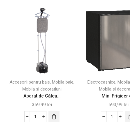
,
,
,
Accesorii pentru baie
Mobila baie
Electrocasnice
Mobila
Mobila si decoratiuni
Mobila si decora
Aparat de Călca...
Mini Frigider d
359,99
lei
593,99
lei
Cantitate
Cantitate
Aparat
Mini