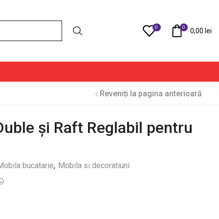
0
0
Compare
0,00
lei
Reveniți la pagina anterioară
Duble și Raft Reglabil pentru
Mobila bucatarie
,
Mobila si decoratiuni