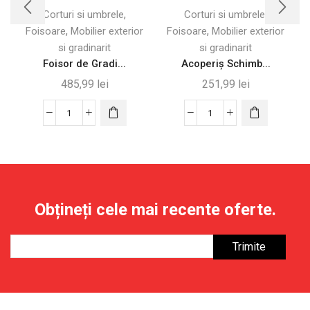
,
,
Corturi si umbrele
Corturi si umbrele
,
,
Foisoare
Mobilier exterior
Foisoare
Mobilier exterior
e
si gradinarit
si gradinarit
Foisor de Gradi...
Acoperiș Schimb...
485,99
lei
251,99
lei
Cantitate
Cantitate
Foisor
Acoperiș
de
Schimb
Gradina
pentru
cu
Gazebo
Plasa
Grădină
Obțineți cele mai recente oferte.
de
Dublu
Tantari,
Strat
3x3
3x3m
m,
Bej