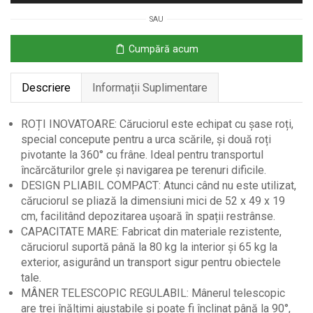
Cumpărături
SAU
cu
Roți
Cumpără acum
pentru
Scări
Descriere
Informații Suplimentare
ROȚI INOVATOARE: Căruciorul este echipat cu șase roți,
special concepute pentru a urca scările, și două roți
pivotante la 360° cu frâne. Ideal pentru transportul
încărcăturilor grele și navigarea pe terenuri dificile.
DESIGN PLIABIL COMPACT: Atunci când nu este utilizat,
căruciorul se pliază la dimensiuni mici de 52 x 49 x 19
cm, facilitând depozitarea ușoară în spații restrânse.
CAPACITATE MARE: Fabricat din materiale rezistente,
căruciorul suportă până la 80 kg la interior și 65 kg la
exterior, asigurând un transport sigur pentru obiectele
tale.
MÂNER TELESCOPIC REGULABIL: Mânerul telescopic
are trei înălțimi ajustabile și poate fi înclinat până la 90°,