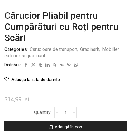
Cărucior Pliabil pentru
Cumpărături cu Roți pentru
Scări
Categories:
Carucioare de transport
,
Gradinarit
,
Mobilier
exterior si gradinarit
Distribuie:
Adaugă la lista de dorințe
314,99
lei
Cantitate
Cărucior
Pliabil
Adaugă în coș
pentru