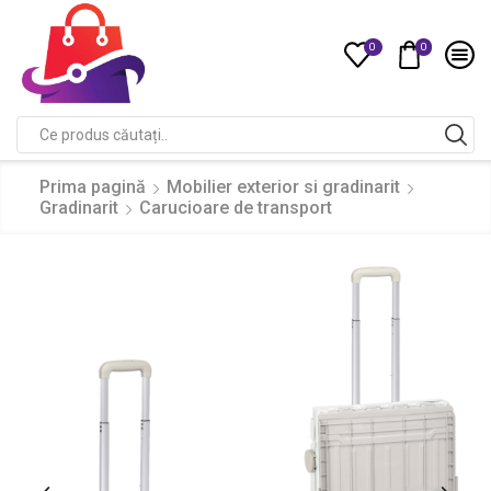
0
0
Compare
Search
input
Prima pagină
Mobilier exterior si gradinarit
Gradinarit
Carucioare de transport