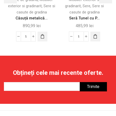
,
,
,
exterior si gradinarit
Sere si
gradinarit
Sere
Sere si
casute de gradina
casute de gradina
Căsuță metalică...
Seră Tunel cu P...
890,99
lei
485,99
lei
Cantitate
Cantitate
Căsuță
Seră
metalică
Tunel
pentru
cu
unelte,
Protecție
142x86x189
PE
Obțineți cele mai recente oferte.
cm,
și
verde
Structură
deschis
din
Oțel,
347x300x200
cm