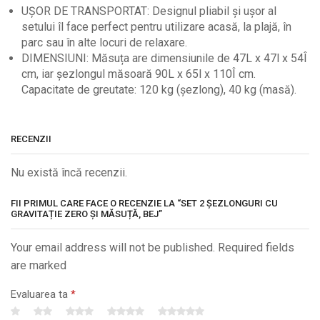
UȘOR DE TRANSPORTAT: Designul pliabil și ușor al
setului îl face perfect pentru utilizare acasă, la plajă, în
parc sau în alte locuri de relaxare.
DIMENSIUNI: Măsuța are dimensiunile de 47L x 47l x 54Î
cm, iar șezlongul măsoară 90L x 65l x 110Î cm.
Capacitate de greutate: 120 kg (șezlong), 40 kg (masă).
RECENZII
Nu există încă recenzii.
FII PRIMUL CARE FACE O RECENZIE LA “SET 2 ȘEZLONGURI CU
GRAVITAȚIE ZERO ȘI MĂSUȚĂ, BEJ”
Your email address will not be published. Required fields
are marked
Evaluarea ta
*