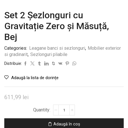
Set 2 Șezlonguri cu
Gravitație Zero și Măsuță,
Bej
Categories:
Leagane banci si sezlonguri
,
Mobilier exterior
si gradinarit
,
Sezlonguri pliabile
Distribuie:
Adaugă la lista de dorințe
611,99
lei
Cantitate
Set
2
Adaugă în coș
Șezlonguri