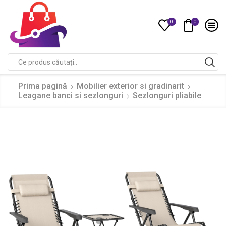
0
0
Compare
Search
input
Prima pagină
Mobilier exterior si gradinarit
Leagane banci si sezlonguri
Sezlonguri pliabile