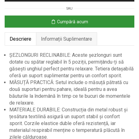
cu
SAU
Gravitație
Zero
Cumpără acum
și
Măsuță,
Descriere
Informații Suplimentare
Bej
ȘEZLONGURI RECLINABILE: Aceste șezlonguri sunt
dotate cu spătar reglabil în 5 poziții, permițându-ți să
găsești unghiul perfect pentru relaxare. Tetiera detașabilă
oferă un suport suplimentar pentru un confort sporit.
MĂSUȚĂ PRACTICĂ: Setul include o măsuță pătrată cu
două suporturi pentru pahare, ideală pentru a avea
băuturile la îndemână în timp ce te bucuri de momentele
de relaxare.
MATERIALE DURABILE: Construcția din metal robust și
țesătura textilină asigură un suport stabil și confort
sporit. Corzile elastice duble oferă rezistență, iar
materialul respirabil menține o temperatură plăcută în
zilele călduroase.