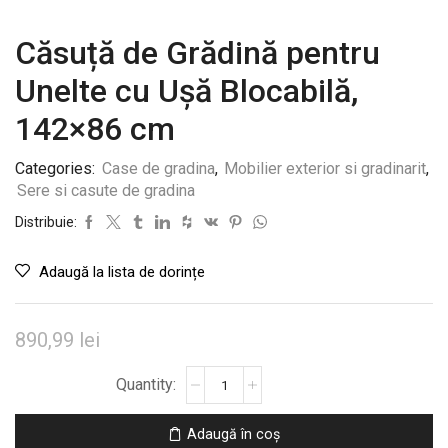
Căsuță de Grădină pentru
Unelte cu Ușă Blocabilă,
142×86 cm
Categories:
Case de gradina
,
Mobilier exterior si gradinarit
,
Sere si casute de gradina
Distribuie:
Adaugă la lista de dorințe
890,99
lei
Cantitate
Căsuță
de
Adaugă în coș
Grădină