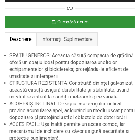
pentru
SAU
Unelte
cu
Cumpără acum
Ușă
Blocabilă,
Descriere
Informații Suplimentare
142x86
cm
SPAȚIU GENEROS: Această căsuță compactă de grădină
oferă un spațiu ideal pentru depozitarea uneltelor,
echipamentelor și bicicletelor, protejându-le eficient de
umiditate și intemperii.
STRUCTURĂ REZISTENTĂ: Construită din oțel galvanizat,
această căsuță asigură durabilitate și stabilitate, având
un strat rezistent la condiții meteorologice variate.
ACOPERIȘ ÎNCLINAT: Designul acoperișului înclinat
previne acumularea apei, asigurând un mediu uscat pentru
depozitare și protejând astfel obiectele de deteriorări.
ACCES FACIL: Ușa înaltă permite un acces comod, iar
mecanismul de închidere cu zăvor asigură securitate și
protecție suplimentară.